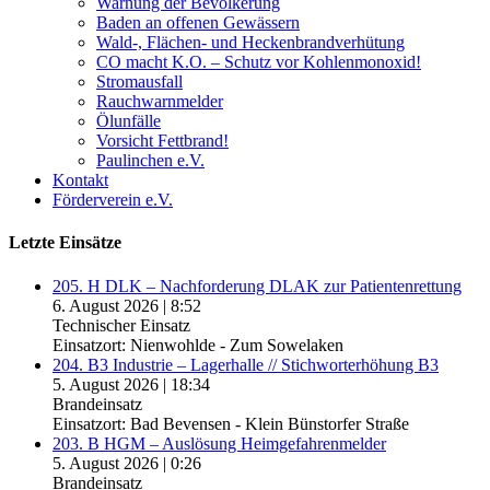
Warnung der Bevölkerung
Baden an offenen Gewässern
Wald-, Flächen- und Heckenbrandverhütung
CO macht K.O. – Schutz vor Kohlenmonoxid!
Stromausfall
Rauchwarnmelder
Ölunfälle
Vorsicht Fettbrand!
Paulinchen e.V.
Kontakt
Förderverein e.V.
Letzte Einsätze
205. H DLK – Nachforderung DLAK zur Patientenrettung
6. August 2026
|
8:52
Technischer Einsatz
Einsatzort: Nienwohlde - Zum Sowelaken
204. B3 Industrie – Lagerhalle // Stichworterhöhung B3
5. August 2026
|
18:34
Brandeinsatz
Einsatzort: Bad Bevensen - Klein Bünstorfer Straße
203. B HGM – Auslösung Heimgefahrenmelder
5. August 2026
|
0:26
Brandeinsatz