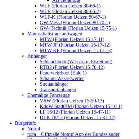
AB Gefahrgut
WLF (Florian Uelzen 80-66-1)
WLF (Florian Uelzen 80-66-2)
WLF-K (Florian Uelzen 80-67-1)
GW-Mess (Florian Uelzen 80-70-1)
GW–Technik (Florian Uelzen 15-75-1)
Mannschaftstransportwagen
MTW (Florian Uelzen 15-17-11)
MTW JF (Florian Uelzen 15-17-12)
MTW KF (Florian Uelzen 15-17-13)
Anhänger
Schlauchboot (Wasser- u. Eisrettung)
RTB2 (Florian Uelzen 15-78-12)
Feuerwehrboot (Eule 1)
Schaum-Wasserwerfer
Streuanhänger
Transportanhänger
Ehemalige Fahrzeuge
VRW (Florian Uelzen 15-50-13)
KdoW StadtBM (Florian Uelzen 15-10-1)
LF 16/12 (Florian Uelzen 15-47-11)
DLK 18/12 (Florian Uelzen 15-31-12)
Bürgerinfo
Notruf
nora – Offizielle Notruf-App der Bundesländer