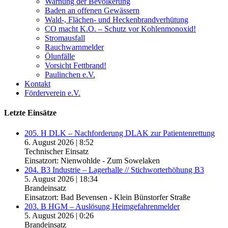
Warnung der Bevölkerung
Baden an offenen Gewässern
Wald-, Flächen- und Heckenbrandverhütung
CO macht K.O. – Schutz vor Kohlenmonoxid!
Stromausfall
Rauchwarnmelder
Ölunfälle
Vorsicht Fettbrand!
Paulinchen e.V.
Kontakt
Förderverein e.V.
Letzte Einsätze
205. H DLK – Nachforderung DLAK zur Patientenrettung
6. August 2026
|
8:52
Technischer Einsatz
Einsatzort: Nienwohlde - Zum Sowelaken
204. B3 Industrie – Lagerhalle // Stichworterhöhung B3
5. August 2026
|
18:34
Brandeinsatz
Einsatzort: Bad Bevensen - Klein Bünstorfer Straße
203. B HGM – Auslösung Heimgefahrenmelder
5. August 2026
|
0:26
Brandeinsatz