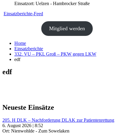
Einsatzort: Uelzen - Hambrocker Straße
Einsatzberichte-Feed
Mitglied werden
Home
Einsatzberichte
332. VU – PKL Groß – PKW gegen LKW
edf
edf
Neueste Einsätze
205. H DLK – Nachforderung DLAK zur Patientenrettung
6. August 2026 | 8:52
Ort: Nienwohlde - Zum Sowelaken