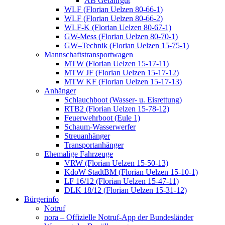
AB Gefahrgut
WLF (Florian Uelzen 80-66-1)
WLF (Florian Uelzen 80-66-2)
WLF-K (Florian Uelzen 80-67-1)
GW-Mess (Florian Uelzen 80-70-1)
GW–Technik (Florian Uelzen 15-75-1)
Mannschaftstransportwagen
MTW (Florian Uelzen 15-17-11)
MTW JF (Florian Uelzen 15-17-12)
MTW KF (Florian Uelzen 15-17-13)
Anhänger
Schlauchboot (Wasser- u. Eisrettung)
RTB2 (Florian Uelzen 15-78-12)
Feuerwehrboot (Eule 1)
Schaum-Wasserwerfer
Streuanhänger
Transportanhänger
Ehemalige Fahrzeuge
VRW (Florian Uelzen 15-50-13)
KdoW StadtBM (Florian Uelzen 15-10-1)
LF 16/12 (Florian Uelzen 15-47-11)
DLK 18/12 (Florian Uelzen 15-31-12)
Bürgerinfo
Notruf
nora – Offizielle Notruf-App der Bundesländer