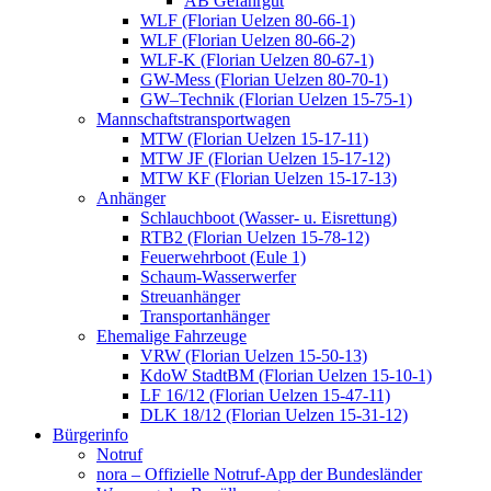
AB Gefahrgut
WLF (Florian Uelzen 80-66-1)
WLF (Florian Uelzen 80-66-2)
WLF-K (Florian Uelzen 80-67-1)
GW-Mess (Florian Uelzen 80-70-1)
GW–Technik (Florian Uelzen 15-75-1)
Mannschaftstransportwagen
MTW (Florian Uelzen 15-17-11)
MTW JF (Florian Uelzen 15-17-12)
MTW KF (Florian Uelzen 15-17-13)
Anhänger
Schlauchboot (Wasser- u. Eisrettung)
RTB2 (Florian Uelzen 15-78-12)
Feuerwehrboot (Eule 1)
Schaum-Wasserwerfer
Streuanhänger
Transportanhänger
Ehemalige Fahrzeuge
VRW (Florian Uelzen 15-50-13)
KdoW StadtBM (Florian Uelzen 15-10-1)
LF 16/12 (Florian Uelzen 15-47-11)
DLK 18/12 (Florian Uelzen 15-31-12)
Bürgerinfo
Notruf
nora – Offizielle Notruf-App der Bundesländer