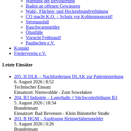
Warnung der Bevölkerung
Baden an offenen Gewässern
Wald-, Flächen- und Heckenbrandverhütung
CO macht K.O. – Schutz vor Kohlenmonoxid!
Stromausfall
Rauchwarnmelder
Ölunfälle
Vorsicht Fettbrand!
Paulinchen e.V.
Kontakt
Förderverein e.V.
Letzte Einsätze
205. H DLK – Nachforderung DLAK zur Patientenrettung
6. August 2026
|
8:52
Technischer Einsatz
Einsatzort: Nienwohlde - Zum Sowelaken
204. B3 Industrie – Lagerhalle // Stichworterhöhung B3
5. August 2026
|
18:34
Brandeinsatz
Einsatzort: Bad Bevensen - Klein Bünstorfer Straße
203. B HGM – Auslösung Heimgefahrenmelder
5. August 2026
|
0:26
Brandeinsatz