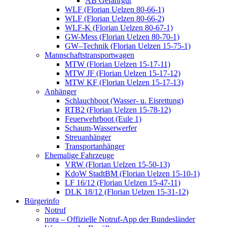
AB Gefahrgut
WLF (Florian Uelzen 80-66-1)
WLF (Florian Uelzen 80-66-2)
WLF-K (Florian Uelzen 80-67-1)
GW-Mess (Florian Uelzen 80-70-1)
GW–Technik (Florian Uelzen 15-75-1)
Mannschaftstransportwagen
MTW (Florian Uelzen 15-17-11)
MTW JF (Florian Uelzen 15-17-12)
MTW KF (Florian Uelzen 15-17-13)
Anhänger
Schlauchboot (Wasser- u. Eisrettung)
RTB2 (Florian Uelzen 15-78-12)
Feuerwehrboot (Eule 1)
Schaum-Wasserwerfer
Streuanhänger
Transportanhänger
Ehemalige Fahrzeuge
VRW (Florian Uelzen 15-50-13)
KdoW StadtBM (Florian Uelzen 15-10-1)
LF 16/12 (Florian Uelzen 15-47-11)
DLK 18/12 (Florian Uelzen 15-31-12)
Bürgerinfo
Notruf
nora – Offizielle Notruf-App der Bundesländer