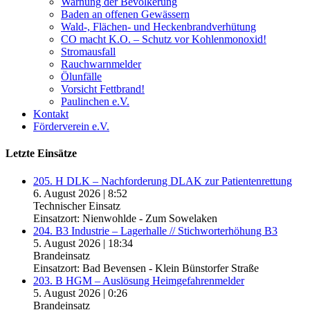
Warnung der Bevölkerung
Baden an offenen Gewässern
Wald-, Flächen- und Heckenbrandverhütung
CO macht K.O. – Schutz vor Kohlenmonoxid!
Stromausfall
Rauchwarnmelder
Ölunfälle
Vorsicht Fettbrand!
Paulinchen e.V.
Kontakt
Förderverein e.V.
Letzte Einsätze
205. H DLK – Nachforderung DLAK zur Patientenrettung
6. August 2026
|
8:52
Technischer Einsatz
Einsatzort: Nienwohlde - Zum Sowelaken
204. B3 Industrie – Lagerhalle // Stichworterhöhung B3
5. August 2026
|
18:34
Brandeinsatz
Einsatzort: Bad Bevensen - Klein Bünstorfer Straße
203. B HGM – Auslösung Heimgefahrenmelder
5. August 2026
|
0:26
Brandeinsatz