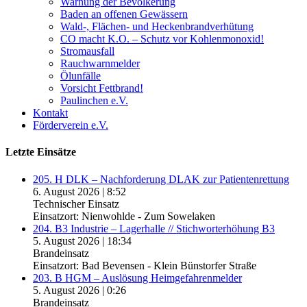
Warnung der Bevölkerung
Baden an offenen Gewässern
Wald-, Flächen- und Heckenbrandverhütung
CO macht K.O. – Schutz vor Kohlenmonoxid!
Stromausfall
Rauchwarnmelder
Ölunfälle
Vorsicht Fettbrand!
Paulinchen e.V.
Kontakt
Förderverein e.V.
Letzte Einsätze
205. H DLK – Nachforderung DLAK zur Patientenrettung
6. August 2026
|
8:52
Technischer Einsatz
Einsatzort: Nienwohlde - Zum Sowelaken
204. B3 Industrie – Lagerhalle // Stichworterhöhung B3
5. August 2026
|
18:34
Brandeinsatz
Einsatzort: Bad Bevensen - Klein Bünstorfer Straße
203. B HGM – Auslösung Heimgefahrenmelder
5. August 2026
|
0:26
Brandeinsatz