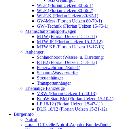
AB Gefahrgut
WLF (Florian Uelzen 80-66-1)
WLF (Florian Uelzen 80-66-2)
WLF-K (Florian Uelzen 80-67-1)
GW-Mess (Florian Uelzen 80-70-1)
GW–Technik (Florian Uelzen 15-75-1)
Mannschaftstransportwagen
MTW (Florian Uelzen 15-17-11)
MTW JF (Florian Uelzen 15-17-12)
MTW KF (Florian Uelzen 15-17-13)
Anhänger
Schlauchboot (Wasser- u. Eisrettung)
RTB2 (Florian Uelzen 15-78-12)
Feuerwehrboot (Eule 1)
Schaum-Wasserwerfer
Streuanhänger
Transportanhänger
Ehemalige Fahrzeuge
VRW (Florian Uelzen 15-50-13)
KdoW StadtBM (Florian Uelzen 15-10-1)
LF 16/12 (Florian Uelzen 15-47-11)
DLK 18/12 (Florian Uelzen 15-31-12)
Bürgerinfo
Notruf
nora – Offizielle Notruf-App der Bundesländer