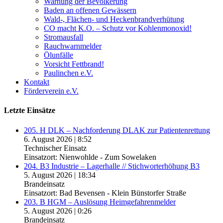
Warnung der Bevölkerung
Baden an offenen Gewässern
Wald-, Flächen- und Heckenbrandverhütung
CO macht K.O. – Schutz vor Kohlenmonoxid!
Stromausfall
Rauchwarnmelder
Ölunfälle
Vorsicht Fettbrand!
Paulinchen e.V.
Kontakt
Förderverein e.V.
Letzte Einsätze
205. H DLK – Nachforderung DLAK zur Patientenrettung
6. August 2026
|
8:52
Technischer Einsatz
Einsatzort: Nienwohlde - Zum Sowelaken
204. B3 Industrie – Lagerhalle // Stichworterhöhung B3
5. August 2026
|
18:34
Brandeinsatz
Einsatzort: Bad Bevensen - Klein Bünstorfer Straße
203. B HGM – Auslösung Heimgefahrenmelder
5. August 2026
|
0:26
Brandeinsatz