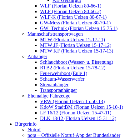
AB Gefahrgut
WLF (Florian Uelzen 80-66-1)
WLF (Florian Uelzen 80-66-2)
WLF-K (Florian Uelzen 80-67-1)
GW-Mess (Florian Uelzen 80-70-1)
GW–Technik (Florian Uelzen 15-75-1)
Mannschaftstransportwagen
MTW (Florian Uelzen 15-17-11)
MTW JF (Florian Uelzen 15-17-12)
MTW KF (Florian Uelzen 15-17-13)
Anhänger
Schlauchboot (Wasser- u. Eisrettung)
RTB2 (Florian Uelzen 15-78-12)
Feuerwehrboot (Eule 1)
Schaum-Wasserwerfer
Streuanhänger
Transportanhänger
Ehemalige Fahrzeuge
VRW (Florian Uelzen 15-50-13)
KdoW StadtBM (Florian Uelzen 15-10-1)
LF 16/12 (Florian Uelzen 15-47-11)
DLK 18/12 (Florian Uelzen 15-31-12)
Bürgerinfo
Notruf
nora – Offizielle Notruf-App der Bundesländer