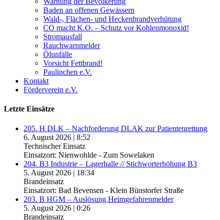
Warnung der Bevölkerung
Baden an offenen Gewässern
Wald-, Flächen- und Heckenbrandverhütung
CO macht K.O. – Schutz vor Kohlenmonoxid!
Stromausfall
Rauchwarnmelder
Ölunfälle
Vorsicht Fettbrand!
Paulinchen e.V.
Kontakt
Förderverein e.V.
Letzte Einsätze
205. H DLK – Nachforderung DLAK zur Patientenrettung
6. August 2026
|
8:52
Technischer Einsatz
Einsatzort: Nienwohlde - Zum Sowelaken
204. B3 Industrie – Lagerhalle // Stichworterhöhung B3
5. August 2026
|
18:34
Brandeinsatz
Einsatzort: Bad Bevensen - Klein Bünstorfer Straße
203. B HGM – Auslösung Heimgefahrenmelder
5. August 2026
|
0:26
Brandeinsatz