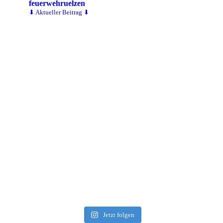
feuerwehruelzen
⬇ Aktueller Beitrag ⬇
Jetzt folgen