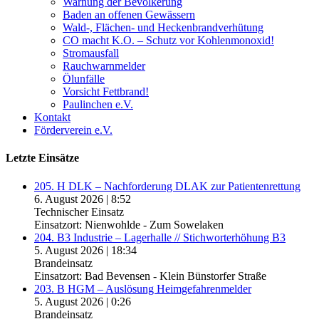
Warnung der Bevölkerung
Baden an offenen Gewässern
Wald-, Flächen- und Heckenbrandverhütung
CO macht K.O. – Schutz vor Kohlenmonoxid!
Stromausfall
Rauchwarnmelder
Ölunfälle
Vorsicht Fettbrand!
Paulinchen e.V.
Kontakt
Förderverein e.V.
Letzte Einsätze
205. H DLK – Nachforderung DLAK zur Patientenrettung
6. August 2026
|
8:52
Technischer Einsatz
Einsatzort: Nienwohlde - Zum Sowelaken
204. B3 Industrie – Lagerhalle // Stichworterhöhung B3
5. August 2026
|
18:34
Brandeinsatz
Einsatzort: Bad Bevensen - Klein Bünstorfer Straße
203. B HGM – Auslösung Heimgefahrenmelder
5. August 2026
|
0:26
Brandeinsatz