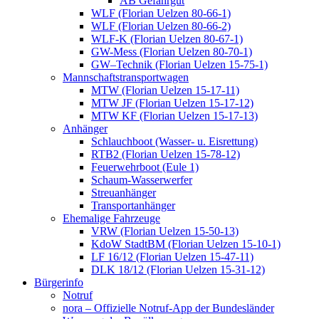
AB Gefahrgut
WLF (Florian Uelzen 80-66-1)
WLF (Florian Uelzen 80-66-2)
WLF-K (Florian Uelzen 80-67-1)
GW-Mess (Florian Uelzen 80-70-1)
GW–Technik (Florian Uelzen 15-75-1)
Mannschaftstransportwagen
MTW (Florian Uelzen 15-17-11)
MTW JF (Florian Uelzen 15-17-12)
MTW KF (Florian Uelzen 15-17-13)
Anhänger
Schlauchboot (Wasser- u. Eisrettung)
RTB2 (Florian Uelzen 15-78-12)
Feuerwehrboot (Eule 1)
Schaum-Wasserwerfer
Streuanhänger
Transportanhänger
Ehemalige Fahrzeuge
VRW (Florian Uelzen 15-50-13)
KdoW StadtBM (Florian Uelzen 15-10-1)
LF 16/12 (Florian Uelzen 15-47-11)
DLK 18/12 (Florian Uelzen 15-31-12)
Bürgerinfo
Notruf
nora – Offizielle Notruf-App der Bundesländer