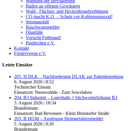
Warnung der Bevölkerung
Baden an offenen Gewässern
Wald-, Flächen- und Heckenbrandverhütung
CO macht K.O. – Schutz vor Kohlenmonoxid!
Stromausfall
Rauchwarnmelder
Ölunfälle
Vorsicht Fettbrand!
Paulinchen e.V.
Kontakt
Förderverein e.V.
Letzte Einsätze
205. H DLK – Nachforderung DLAK zur Patientenrettung
6. August 2026
|
8:52
Technischer Einsatz
Einsatzort: Nienwohlde - Zum Sowelaken
204. B3 Industrie – Lagerhalle // Stichworterhöhung B3
5. August 2026
|
18:34
Brandeinsatz
Einsatzort: Bad Bevensen - Klein Bünstorfer Straße
203. B HGM – Auslösung Heimgefahrenmelder
5. August 2026
|
0:26
Brandeinsatz