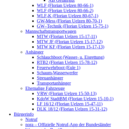
AB Gefahrgut
WLF (Florian Uelzen 80-66-1)
WLF (Florian Uelzen 80-66-2)
WLF-K (Florian Uelzen 80-67-1)
GW-Mess (Florian Uelzen 80-70-1)
GW–Technik (Florian Uelzen 15-75-1)
Mannschaftstransportwagen
MTW (Florian Uelzen 15-17-11)
MTW JF (Florian Uelzen 15-17-12)
MTW KF (Florian Uelzen 15-17-13)
Anhänger
Schlauchboot (Wasser- u. Eisrettung)
RTB2 (Florian Uelzen 15-78-12)
Feuerwehrboot (Eule 1)
Schaum-Wasserwerfer
Streuanhänger
Transportanhänger
Ehemalige Fahrzeuge
VRW (Florian Uelzen 15-50-13)
KdoW StadtBM (Florian Uelzen 15-10-1)
LF 16/12 (Florian Uelzen 15-47-11)
DLK 18/12 (Florian Uelzen 15-31-12)
Bürgerinfo
Notruf
nora – Offizielle Notruf-App der Bundesländer