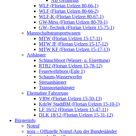
AB Gefahrgut
WLF (Florian Uelzen 80-66-1)
WLF (Florian Uelzen 80-66-2)
WLF-K (Florian Uelzen 80-67-1)
GW-Mess (Florian Uelzen 80-70-1)
GW–Technik (Florian Uelzen 15-75-1)
Mannschaftstransportwagen
MTW (Florian Uelzen 15-17-11)
MTW JF (Florian Uelzen 15-17-12)
MTW KF (Florian Uelzen 15-17-13)
Anhänger
Schlauchboot (Wasser- u. Eisrettung)
RTB2 (Florian Uelzen 15-78-12)
Feuerwehrboot (Eule 1)
Schaum-Wasserwerfer
Streuanhänger
Transportanhänger
Ehemalige Fahrzeuge
VRW (Florian Uelzen 15-50-13)
KdoW StadtBM (Florian Uelzen 15-10-1)
LF 16/12 (Florian Uelzen 15-47-11)
DLK 18/12 (Florian Uelzen 15-31-12)
Bürgerinfo
Notruf
nora – Offizielle Notruf-App der Bundesländer