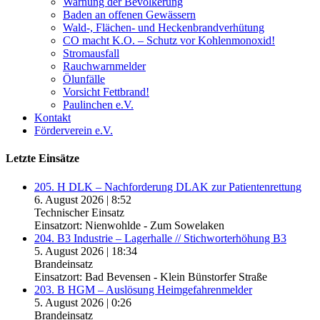
Warnung der Bevölkerung
Baden an offenen Gewässern
Wald-, Flächen- und Heckenbrandverhütung
CO macht K.O. – Schutz vor Kohlenmonoxid!
Stromausfall
Rauchwarnmelder
Ölunfälle
Vorsicht Fettbrand!
Paulinchen e.V.
Kontakt
Förderverein e.V.
Letzte Einsätze
205. H DLK – Nachforderung DLAK zur Patientenrettung
6. August 2026
|
8:52
Technischer Einsatz
Einsatzort: Nienwohlde - Zum Sowelaken
204. B3 Industrie – Lagerhalle // Stichworterhöhung B3
5. August 2026
|
18:34
Brandeinsatz
Einsatzort: Bad Bevensen - Klein Bünstorfer Straße
203. B HGM – Auslösung Heimgefahrenmelder
5. August 2026
|
0:26
Brandeinsatz