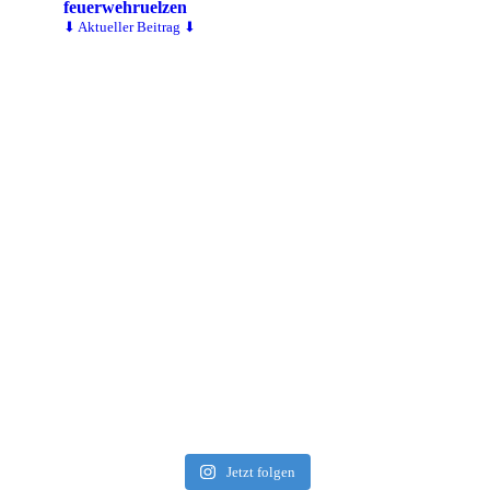
feuerwehruelzen
⬇ Aktueller Beitrag ⬇
Jetzt folgen