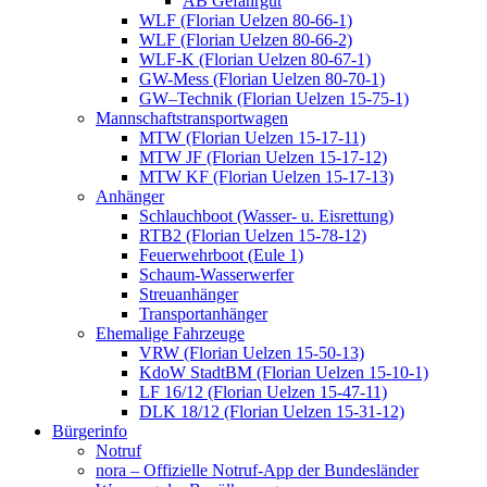
AB Gefahrgut
WLF (Florian Uelzen 80-66-1)
WLF (Florian Uelzen 80-66-2)
WLF-K (Florian Uelzen 80-67-1)
GW-Mess (Florian Uelzen 80-70-1)
GW–Technik (Florian Uelzen 15-75-1)
Mannschaftstransportwagen
MTW (Florian Uelzen 15-17-11)
MTW JF (Florian Uelzen 15-17-12)
MTW KF (Florian Uelzen 15-17-13)
Anhänger
Schlauchboot (Wasser- u. Eisrettung)
RTB2 (Florian Uelzen 15-78-12)
Feuerwehrboot (Eule 1)
Schaum-Wasserwerfer
Streuanhänger
Transportanhänger
Ehemalige Fahrzeuge
VRW (Florian Uelzen 15-50-13)
KdoW StadtBM (Florian Uelzen 15-10-1)
LF 16/12 (Florian Uelzen 15-47-11)
DLK 18/12 (Florian Uelzen 15-31-12)
Bürgerinfo
Notruf
nora – Offizielle Notruf-App der Bundesländer