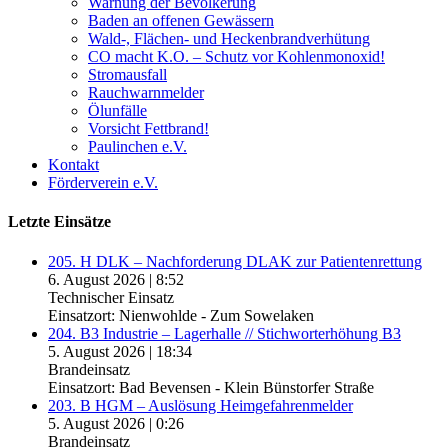
Warnung der Bevölkerung
Baden an offenen Gewässern
Wald-, Flächen- und Heckenbrandverhütung
CO macht K.O. – Schutz vor Kohlenmonoxid!
Stromausfall
Rauchwarnmelder
Ölunfälle
Vorsicht Fettbrand!
Paulinchen e.V.
Kontakt
Förderverein e.V.
Letzte Einsätze
205. H DLK – Nachforderung DLAK zur Patientenrettung
6. August 2026
|
8:52
Technischer Einsatz
Einsatzort: Nienwohlde - Zum Sowelaken
204. B3 Industrie – Lagerhalle // Stichworterhöhung B3
5. August 2026
|
18:34
Brandeinsatz
Einsatzort: Bad Bevensen - Klein Bünstorfer Straße
203. B HGM – Auslösung Heimgefahrenmelder
5. August 2026
|
0:26
Brandeinsatz