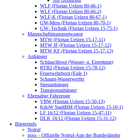
AB Gefahrgut
WLF (Florian Uelzen 80-66-1)
WLF (Florian Uelzen 80-66-2)
WLF-K (Florian Uelzen 80-67-1)
GW-Mess (Florian Uelzen 80-70-1)
GW–Technik (Florian Uelzen 15-75-1)
Mannschaftstransportwagen
MTW (Florian Uelzen 15-17-11)
MTW JF (Florian Uelzen 15-17-12)
MTW KF (Florian Uelzen 15-17-13)
Anhänger
Schlauchboot (Wasser- u. Eisrettung)
RTB2 (Florian Uelzen 15-78-12)
Feuerwehrboot (Eule 1)
Schaum-Wasserwerfer
Streuanhänger
Transportanhänger
Ehemalige Fahrzeuge
VRW (Florian Uelzen 15-50-13)
KdoW StadtBM (Florian Uelzen 15-10-1)
LF 16/12 (Florian Uelzen 15-47-11)
DLK 18/12 (Florian Uelzen 15-31-12)
Bürgerinfo
Notruf
nora – Offizielle Notruf-App der Bundesländer