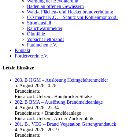
Warnung der Bevölkerung
Baden an offenen Gewässern
Wald-, Flächen- und Heckenbrandverhütung
CO macht K.O. – Schutz vor Kohlenmonoxid!
Stromausfall
Rauchwarnmelder
Ölunfälle
Vorsicht Fettbrand!
Paulinchen e.V.
Kontakt
Förderverein e.V.
Letzte Einsätze
203. B HGM – Auslösung Heimgefahrenmelder
5. August 2026
|
0:26
Brandeinsatz
Einsatzort: Uelzen - Hambrocker Straße
202. B BMA – Auslösung Brandmeldeanlage
4. August 2026
|
22:34
Brandeinsatz > Brandmeldeanlage
Einsatzort: Uelzen - An der Zuckerfabrik
201. B1 VEG – Brand Vegetation Gartengrundstück
4. August 2026
|
20:19
Brandeinsatz