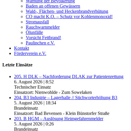
Warnung der Bevölkerung
Baden an offenen Gewässern
Wald-, Flächen- und Heckenbrandverhütung
CO macht K.O. – Schutz vor Kohlenmonoxid!
Stromausfall
Rauchwarnmelder
Ölunfälle
Vorsicht Fettbrand!
Paulinchen e.V.
Kontakt
Förderverein e.V.
Letzte Einsätze
205. H DLK – Nachforderung DLAK zur Patientenrettung
6. August 2026
|
8:52
Technischer Einsatz
Einsatzort: Nienwohlde - Zum Sowelaken
204. B3 Industrie – Lagerhalle // Stichworterhöhung B3
5. August 2026
|
18:34
Brandeinsatz
Einsatzort: Bad Bevensen - Klein Bünstorfer Straße
203. B HGM – Auslösung Heimgefahrenmelder
5. August 2026
|
0:26
Brandeinsatz