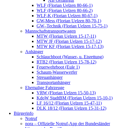
AB Gefahrgut
WLF (Florian Uelzen 80-66-1)
WLF (Florian Uelzen 80-66-2)
WLF-K (Florian Uelzen 80-67-1)
GW-Mess (Florian Uelzen 80-70-1)
GW–Technik (Florian Uelzen 15-75-1)
Mannschaftstransportwagen
MTW (Florian Uelzen 15-17-11)
MTW JF (Florian Uelzen 15-17-12)
MTW KF (Florian Uelzen 15-17-13)
Anhänger
Schlauchboot (Wasser- u. Eisrettung)
RTB2 (Florian Uelzen 15-78-12)
Feuerwehrboot (Eule 1)
Schaum-Wasserwerfer
Streuanhänger
Transportanhänger
Ehemalige Fahrzeuge
VRW (Florian Uelzen 15-50-13)
KdoW StadtBM (Florian Uelzen 15-10-1)
LF 16/12 (Florian Uelzen 15-47-11)
DLK 18/12 (Florian Uelzen 15-31-12)
Bürgerinfo
Notruf
nora – Offizielle Notruf-App der Bundesländer