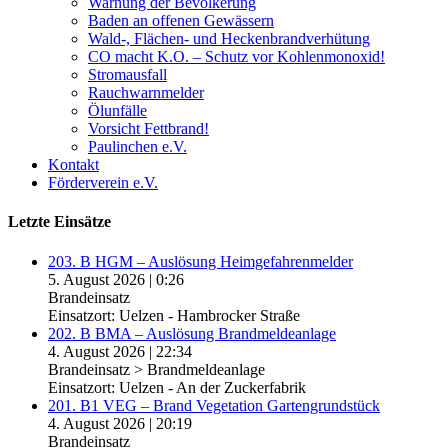
Warnung der Bevölkerung
Baden an offenen Gewässern
Wald-, Flächen- und Heckenbrandverhütung
CO macht K.O. – Schutz vor Kohlenmonoxid!
Stromausfall
Rauchwarnmelder
Ölunfälle
Vorsicht Fettbrand!
Paulinchen e.V.
Kontakt
Förderverein e.V.
Letzte Einsätze
203. B HGM – Auslösung Heimgefahrenmelder
5. August 2026
|
0:26
Brandeinsatz
Einsatzort: Uelzen - Hambrocker Straße
202. B BMA – Auslösung Brandmeldeanlage
4. August 2026
|
22:34
Brandeinsatz > Brandmeldeanlage
Einsatzort: Uelzen - An der Zuckerfabrik
201. B1 VEG – Brand Vegetation Gartengrundstück
4. August 2026
|
20:19
Brandeinsatz