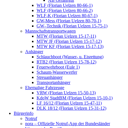
AB Gefahrgut
WLF (Florian Uelzen 80-66-1)
WLF (Florian Uelzen 80-66-2)
WLF-K (Florian Uelzen 80-67-1)
GW-Mess (Florian Uelzen 80-70-1)
GW–Technik (Florian Uelzen 15-75-1)
Mannschaftstransportwagen
MTW (Florian Uelzen 15-17-11)
MTW JF (Florian Uelzen 15-17-12)
MTW KF (Florian Uelzen 15-17-13)
Anhänger
Schlauchboot (Wasser- u. Eisrettung)
RTB2 (Florian Uelzen 15-78-12)
Feuerwehrboot (Eule 1)
Schaum-Wasserwerfer
Streuanhänger
Transportanhänger
Ehemalige Fahrzeuge
VRW (Florian Uelzen 15-50-13)
KdoW StadtBM (Florian Uelzen 15-10-1)
LF 16/12 (Florian Uelzen 15-47-11)
DLK 18/12 (Florian Uelzen 15-31-12)
Bürgerinfo
Notruf
nora – Offizielle Notruf-App der Bundesländer