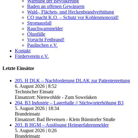
Warnung der Bevölkerung
Baden an offenen Gewässern
Wald-, Flächen- und Heckenbrandverhütung
CO macht K.O. – Schutz vor Kohlenmonoxid!
Stromausfall
Rauchwarnmelder
Ölunfälle
Vorsicht Fettbrand!
Paulinchen e.V.
Kontakt
Förderverein e.V.
Letzte Einsätze
205. H DLK – Nachforderung DLAK zur Patientenrettung
6. August 2026
|
8:52
Technischer Einsatz
Einsatzort: Nienwohlde - Zum Sowelaken
204. B3 Industrie – Lagerhalle // Stichworterhöhung B3
5. August 2026
|
18:34
Brandeinsatz
Einsatzort: Bad Bevensen - Klein Bünstorfer Straße
203. B HGM – Auslösung Heimgefahrenmelder
5. August 2026
|
0:26
Brandeinsatz