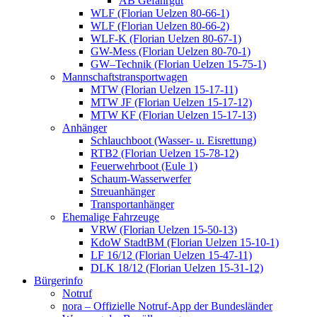
AB Gefahrgut
WLF (Florian Uelzen 80-66-1)
WLF (Florian Uelzen 80-66-2)
WLF-K (Florian Uelzen 80-67-1)
GW-Mess (Florian Uelzen 80-70-1)
GW–Technik (Florian Uelzen 15-75-1)
Mannschaftstransportwagen
MTW (Florian Uelzen 15-17-11)
MTW JF (Florian Uelzen 15-17-12)
MTW KF (Florian Uelzen 15-17-13)
Anhänger
Schlauchboot (Wasser- u. Eisrettung)
RTB2 (Florian Uelzen 15-78-12)
Feuerwehrboot (Eule 1)
Schaum-Wasserwerfer
Streuanhänger
Transportanhänger
Ehemalige Fahrzeuge
VRW (Florian Uelzen 15-50-13)
KdoW StadtBM (Florian Uelzen 15-10-1)
LF 16/12 (Florian Uelzen 15-47-11)
DLK 18/12 (Florian Uelzen 15-31-12)
Bürgerinfo
Notruf
nora – Offizielle Notruf-App der Bundesländer