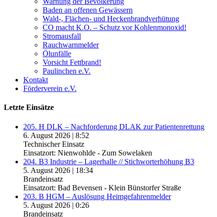
Warnung der Bevölkerung
Baden an offenen Gewässern
Wald-, Flächen- und Heckenbrandverhütung
CO macht K.O. – Schutz vor Kohlenmonoxid!
Stromausfall
Rauchwarnmelder
Ölunfälle
Vorsicht Fettbrand!
Paulinchen e.V.
Kontakt
Förderverein e.V.
Letzte Einsätze
205. H DLK – Nachforderung DLAK zur Patientenrettung
6. August 2026
|
8:52
Technischer Einsatz
Einsatzort: Nienwohlde - Zum Sowelaken
204. B3 Industrie – Lagerhalle // Stichworterhöhung B3
5. August 2026
|
18:34
Brandeinsatz
Einsatzort: Bad Bevensen - Klein Bünstorfer Straße
203. B HGM – Auslösung Heimgefahrenmelder
5. August 2026
|
0:26
Brandeinsatz