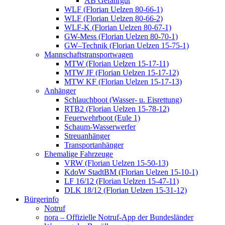
AB Gefahrgut
WLF (Florian Uelzen 80-66-1)
WLF (Florian Uelzen 80-66-2)
WLF-K (Florian Uelzen 80-67-1)
GW-Mess (Florian Uelzen 80-70-1)
GW–Technik (Florian Uelzen 15-75-1)
Mannschaftstransportwagen
MTW (Florian Uelzen 15-17-11)
MTW JF (Florian Uelzen 15-17-12)
MTW KF (Florian Uelzen 15-17-13)
Anhänger
Schlauchboot (Wasser- u. Eisrettung)
RTB2 (Florian Uelzen 15-78-12)
Feuerwehrboot (Eule 1)
Schaum-Wasserwerfer
Streuanhänger
Transportanhänger
Ehemalige Fahrzeuge
VRW (Florian Uelzen 15-50-13)
KdoW StadtBM (Florian Uelzen 15-10-1)
LF 16/12 (Florian Uelzen 15-47-11)
DLK 18/12 (Florian Uelzen 15-31-12)
Bürgerinfo
Notruf
nora – Offizielle Notruf-App der Bundesländer