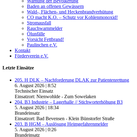
Warnung der Bevölkerung
Baden an offenen Gewässern
Wald-, Flächen- und Heckenbrandverhütung
CO macht K.O. – Schutz vor Kohlenmonoxid!
Stromausfall
Rauchwarnmelder
Ölunfälle
Vorsicht Fettbrand!
Paulinchen e.V.
Kontakt
Förderverein e.V.
Letzte Einsätze
205. H DLK – Nachforderung DLAK zur Patientenrettung
6. August 2026
|
8:52
Technischer Einsatz
Einsatzort: Nienwohlde - Zum Sowelaken
204. B3 Industrie – Lagerhalle // Stichworterhöhung B3
5. August 2026
|
18:34
Brandeinsatz
Einsatzort: Bad Bevensen - Klein Bünstorfer Straße
203. B HGM – Auslösung Heimgefahrenmelder
5. August 2026
|
0:26
Brandeinsatz