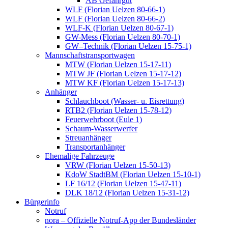
AB Gefahrgut
WLF (Florian Uelzen 80-66-1)
WLF (Florian Uelzen 80-66-2)
WLF-K (Florian Uelzen 80-67-1)
GW-Mess (Florian Uelzen 80-70-1)
GW–Technik (Florian Uelzen 15-75-1)
Mannschaftstransportwagen
MTW (Florian Uelzen 15-17-11)
MTW JF (Florian Uelzen 15-17-12)
MTW KF (Florian Uelzen 15-17-13)
Anhänger
Schlauchboot (Wasser- u. Eisrettung)
RTB2 (Florian Uelzen 15-78-12)
Feuerwehrboot (Eule 1)
Schaum-Wasserwerfer
Streuanhänger
Transportanhänger
Ehemalige Fahrzeuge
VRW (Florian Uelzen 15-50-13)
KdoW StadtBM (Florian Uelzen 15-10-1)
LF 16/12 (Florian Uelzen 15-47-11)
DLK 18/12 (Florian Uelzen 15-31-12)
Bürgerinfo
Notruf
nora – Offizielle Notruf-App der Bundesländer