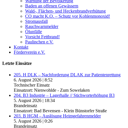
Warnung der Bevölkerung
Baden an offenen Gewässern
Wald-, Flächen- und Heckenbrandverhütung
CO macht K.O. – Schutz vor Kohlenmonoxid!
Stromausfall
Rauchwarnmelder
Ölunfälle
Vorsicht Fettbrand!
Paulinchen e.V.
Kontakt
Förderverein e.V.
Letzte Einsätze
205. H DLK – Nachforderung DLAK zur Patientenrettung
6. August 2026
|
8:52
Technischer Einsatz
Einsatzort: Nienwohlde - Zum Sowelaken
204. B3 Industrie – Lagerhalle // Stichworterhöhung B3
5. August 2026
|
18:34
Brandeinsatz
Einsatzort: Bad Bevensen - Klein Bünstorfer Straße
203. B HGM – Auslösung Heimgefahrenmelder
5. August 2026
|
0:26
Brandeinsatz