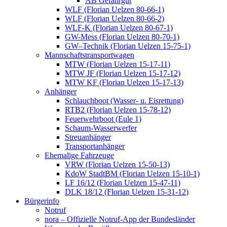
AB Gefahrgut
WLF (Florian Uelzen 80-66-1)
WLF (Florian Uelzen 80-66-2)
WLF-K (Florian Uelzen 80-67-1)
GW-Mess (Florian Uelzen 80-70-1)
GW–Technik (Florian Uelzen 15-75-1)
Mannschaftstransportwagen
MTW (Florian Uelzen 15-17-11)
MTW JF (Florian Uelzen 15-17-12)
MTW KF (Florian Uelzen 15-17-13)
Anhänger
Schlauchboot (Wasser- u. Eisrettung)
RTB2 (Florian Uelzen 15-78-12)
Feuerwehrboot (Eule 1)
Schaum-Wasserwerfer
Streuanhänger
Transportanhänger
Ehemalige Fahrzeuge
VRW (Florian Uelzen 15-50-13)
KdoW StadtBM (Florian Uelzen 15-10-1)
LF 16/12 (Florian Uelzen 15-47-11)
DLK 18/12 (Florian Uelzen 15-31-12)
Bürgerinfo
Notruf
nora – Offizielle Notruf-App der Bundesländer