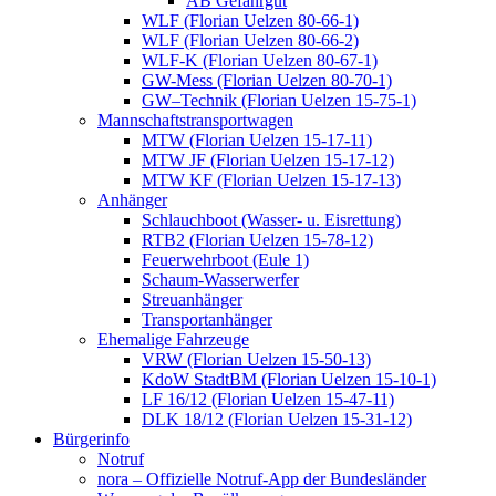
AB Gefahrgut
WLF (Florian Uelzen 80-66-1)
WLF (Florian Uelzen 80-66-2)
WLF-K (Florian Uelzen 80-67-1)
GW-Mess (Florian Uelzen 80-70-1)
GW–Technik (Florian Uelzen 15-75-1)
Mannschaftstransportwagen
MTW (Florian Uelzen 15-17-11)
MTW JF (Florian Uelzen 15-17-12)
MTW KF (Florian Uelzen 15-17-13)
Anhänger
Schlauchboot (Wasser- u. Eisrettung)
RTB2 (Florian Uelzen 15-78-12)
Feuerwehrboot (Eule 1)
Schaum-Wasserwerfer
Streuanhänger
Transportanhänger
Ehemalige Fahrzeuge
VRW (Florian Uelzen 15-50-13)
KdoW StadtBM (Florian Uelzen 15-10-1)
LF 16/12 (Florian Uelzen 15-47-11)
DLK 18/12 (Florian Uelzen 15-31-12)
Bürgerinfo
Notruf
nora – Offizielle Notruf-App der Bundesländer