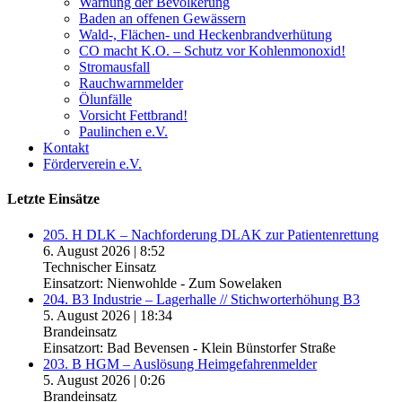
Warnung der Bevölkerung
Baden an offenen Gewässern
Wald-, Flächen- und Heckenbrandverhütung
CO macht K.O. – Schutz vor Kohlenmonoxid!
Stromausfall
Rauchwarnmelder
Ölunfälle
Vorsicht Fettbrand!
Paulinchen e.V.
Kontakt
Förderverein e.V.
Letzte Einsätze
205. H DLK – Nachforderung DLAK zur Patientenrettung
6. August 2026
|
8:52
Technischer Einsatz
Einsatzort: Nienwohlde - Zum Sowelaken
204. B3 Industrie – Lagerhalle // Stichworterhöhung B3
5. August 2026
|
18:34
Brandeinsatz
Einsatzort: Bad Bevensen - Klein Bünstorfer Straße
203. B HGM – Auslösung Heimgefahrenmelder
5. August 2026
|
0:26
Brandeinsatz