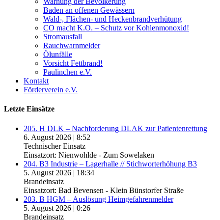
Warnung der Bevölkerung
Baden an offenen Gewässern
Wald-, Flächen- und Heckenbrandverhütung
CO macht K.O. – Schutz vor Kohlenmonoxid!
Stromausfall
Rauchwarnmelder
Ölunfälle
Vorsicht Fettbrand!
Paulinchen e.V.
Kontakt
Förderverein e.V.
Letzte Einsätze
205. H DLK – Nachforderung DLAK zur Patientenrettung
6. August 2026
|
8:52
Technischer Einsatz
Einsatzort: Nienwohlde - Zum Sowelaken
204. B3 Industrie – Lagerhalle // Stichworterhöhung B3
5. August 2026
|
18:34
Brandeinsatz
Einsatzort: Bad Bevensen - Klein Bünstorfer Straße
203. B HGM – Auslösung Heimgefahrenmelder
5. August 2026
|
0:26
Brandeinsatz