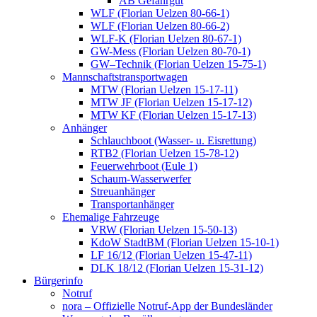
AB Gefahrgut
WLF (Florian Uelzen 80-66-1)
WLF (Florian Uelzen 80-66-2)
WLF-K (Florian Uelzen 80-67-1)
GW-Mess (Florian Uelzen 80-70-1)
GW–Technik (Florian Uelzen 15-75-1)
Mannschaftstransportwagen
MTW (Florian Uelzen 15-17-11)
MTW JF (Florian Uelzen 15-17-12)
MTW KF (Florian Uelzen 15-17-13)
Anhänger
Schlauchboot (Wasser- u. Eisrettung)
RTB2 (Florian Uelzen 15-78-12)
Feuerwehrboot (Eule 1)
Schaum-Wasserwerfer
Streuanhänger
Transportanhänger
Ehemalige Fahrzeuge
VRW (Florian Uelzen 15-50-13)
KdoW StadtBM (Florian Uelzen 15-10-1)
LF 16/12 (Florian Uelzen 15-47-11)
DLK 18/12 (Florian Uelzen 15-31-12)
Bürgerinfo
Notruf
nora – Offizielle Notruf-App der Bundesländer