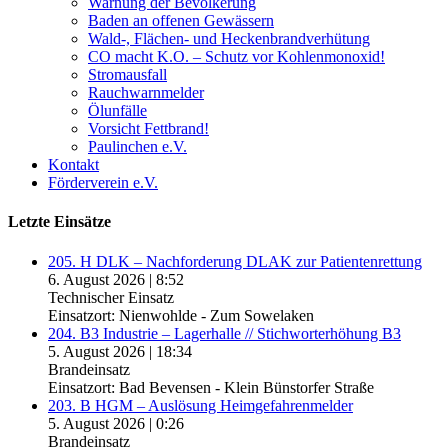
Warnung der Bevölkerung
Baden an offenen Gewässern
Wald-, Flächen- und Heckenbrandverhütung
CO macht K.O. – Schutz vor Kohlenmonoxid!
Stromausfall
Rauchwarnmelder
Ölunfälle
Vorsicht Fettbrand!
Paulinchen e.V.
Kontakt
Förderverein e.V.
Letzte Einsätze
205. H DLK – Nachforderung DLAK zur Patientenrettung
6. August 2026
|
8:52
Technischer Einsatz
Einsatzort: Nienwohlde - Zum Sowelaken
204. B3 Industrie – Lagerhalle // Stichworterhöhung B3
5. August 2026
|
18:34
Brandeinsatz
Einsatzort: Bad Bevensen - Klein Bünstorfer Straße
203. B HGM – Auslösung Heimgefahrenmelder
5. August 2026
|
0:26
Brandeinsatz