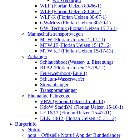
AB Gefahrgut
WLF (Florian Uelzen 80-66-1)
WLF (Florian Uelzen 80-66-2)
WLF-K (Florian Uelzen 80-67-1)
GW-Mess (Florian Uelzen 80-70-1)
GW–Technik (Florian Uelzen 15-75-1)
Mannschaftstransportwagen
MTW (Florian Uelzen 15-17-11)
MTW JF (Florian Uelzen 15-17-12)
MTW KF (Florian Uelzen 15-17-13)
Anhänger
Schlauchboot (Wasser- u. Eisrettung)
RTB2 (Florian Uelzen 15-78-12)
Feuerwehrboot (Eule 1)
Schaum-Wasserwerfer
Streuanhänger
Transportanhänger
Ehemalige Fahrzeuge
VRW (Florian Uelzen 15-50-13)
KdoW StadtBM (Florian Uelzen 15-10-1)
LF 16/12 (Florian Uelzen 15-47-11)
DLK 18/12 (Florian Uelzen 15-31-12)
Bürgerinfo
Notruf
nora – Offizielle Notruf-App der Bundesländer