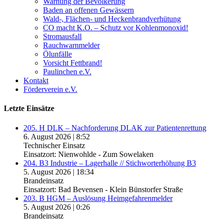
Warnung der Bevölkerung
Baden an offenen Gewässern
Wald-, Flächen- und Heckenbrandverhütung
CO macht K.O. – Schutz vor Kohlenmonoxid!
Stromausfall
Rauchwarnmelder
Ölunfälle
Vorsicht Fettbrand!
Paulinchen e.V.
Kontakt
Förderverein e.V.
Letzte Einsätze
205. H DLK – Nachforderung DLAK zur Patientenrettung
6. August 2026
|
8:52
Technischer Einsatz
Einsatzort: Nienwohlde - Zum Sowelaken
204. B3 Industrie – Lagerhalle // Stichworterhöhung B3
5. August 2026
|
18:34
Brandeinsatz
Einsatzort: Bad Bevensen - Klein Bünstorfer Straße
203. B HGM – Auslösung Heimgefahrenmelder
5. August 2026
|
0:26
Brandeinsatz