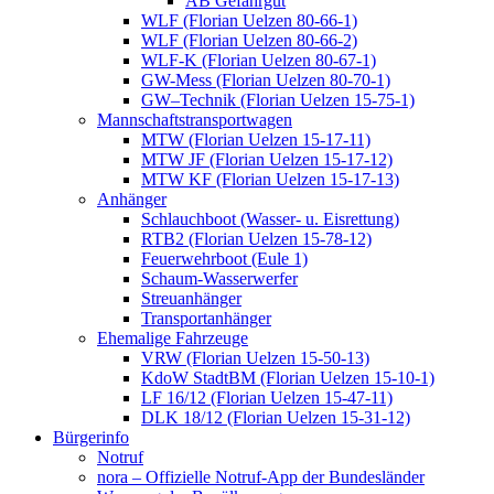
AB Gefahrgut
WLF (Florian Uelzen 80-66-1)
WLF (Florian Uelzen 80-66-2)
WLF-K (Florian Uelzen 80-67-1)
GW-Mess (Florian Uelzen 80-70-1)
GW–Technik (Florian Uelzen 15-75-1)
Mannschaftstransportwagen
MTW (Florian Uelzen 15-17-11)
MTW JF (Florian Uelzen 15-17-12)
MTW KF (Florian Uelzen 15-17-13)
Anhänger
Schlauchboot (Wasser- u. Eisrettung)
RTB2 (Florian Uelzen 15-78-12)
Feuerwehrboot (Eule 1)
Schaum-Wasserwerfer
Streuanhänger
Transportanhänger
Ehemalige Fahrzeuge
VRW (Florian Uelzen 15-50-13)
KdoW StadtBM (Florian Uelzen 15-10-1)
LF 16/12 (Florian Uelzen 15-47-11)
DLK 18/12 (Florian Uelzen 15-31-12)
Bürgerinfo
Notruf
nora – Offizielle Notruf-App der Bundesländer