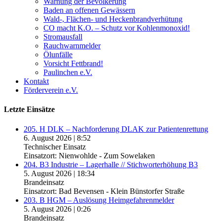
Warnung der Bevölkerung
Baden an offenen Gewässern
Wald-, Flächen- und Heckenbrandverhütung
CO macht K.O. – Schutz vor Kohlenmonoxid!
Stromausfall
Rauchwarnmelder
Ölunfälle
Vorsicht Fettbrand!
Paulinchen e.V.
Kontakt
Förderverein e.V.
Letzte Einsätze
205. H DLK – Nachforderung DLAK zur Patientenrettung
6. August 2026
|
8:52
Technischer Einsatz
Einsatzort: Nienwohlde - Zum Sowelaken
204. B3 Industrie – Lagerhalle // Stichworterhöhung B3
5. August 2026
|
18:34
Brandeinsatz
Einsatzort: Bad Bevensen - Klein Bünstorfer Straße
203. B HGM – Auslösung Heimgefahrenmelder
5. August 2026
|
0:26
Brandeinsatz