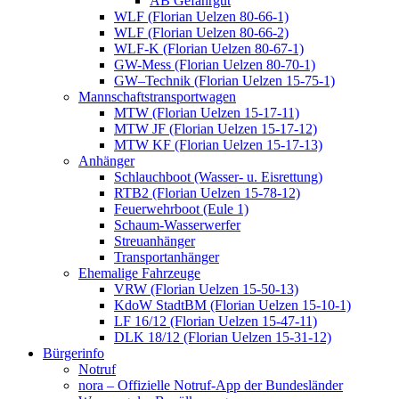
AB Gefahrgut
WLF (Florian Uelzen 80-66-1)
WLF (Florian Uelzen 80-66-2)
WLF-K (Florian Uelzen 80-67-1)
GW-Mess (Florian Uelzen 80-70-1)
GW–Technik (Florian Uelzen 15-75-1)
Mannschaftstransportwagen
MTW (Florian Uelzen 15-17-11)
MTW JF (Florian Uelzen 15-17-12)
MTW KF (Florian Uelzen 15-17-13)
Anhänger
Schlauchboot (Wasser- u. Eisrettung)
RTB2 (Florian Uelzen 15-78-12)
Feuerwehrboot (Eule 1)
Schaum-Wasserwerfer
Streuanhänger
Transportanhänger
Ehemalige Fahrzeuge
VRW (Florian Uelzen 15-50-13)
KdoW StadtBM (Florian Uelzen 15-10-1)
LF 16/12 (Florian Uelzen 15-47-11)
DLK 18/12 (Florian Uelzen 15-31-12)
Bürgerinfo
Notruf
nora – Offizielle Notruf-App der Bundesländer