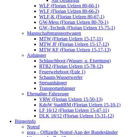
AB Gefahrgut
WLF (Florian Uelzen 80-66-1)
WLF (Florian Uelzen 80-66-2)
WLF-K (Florian Uelzen 80-67-1)
GW-Mess (Florian Uelzen 80-70-1)
GW–Technik (Florian Uelzen 15-75-1)
Mannschaftstransportwagen
MTW (Florian Uelzen 15-17-11)
MTW JF (Florian Uelzen 15-17-12)
MTW KF (Florian Uelzen 15-17-13)
Anhänger
Schlauchboot (Wasser- u. Eisrettung)
RTB2 (Florian Uelzen 15-78-12)
Feuerwehrboot (Eule 1)
Schaum-Wasserwerfer
Streuanhänger
Transportanhänger
Ehemalige Fahrzeuge
VRW (Florian Uelzen 15-50-13)
KdoW StadtBM (Florian Uelzen 15-10-1)
LF 16/12 (Florian Uelzen 15-47-11)
DLK 18/12 (Florian Uelzen 15-31-12)
Bürgerinfo
Notruf
nora – Offizielle Notruf-App der Bundesländer