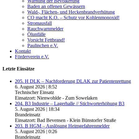
Warnung der Bevölkerung
Baden an offenen Gewässern
Wald-, Flächen- und Heckenbrandverhütung
CO macht K.O. – Schutz vor Kohlenmonoxid!
Stromausfall
Rauchwarnmelder
Ölunfälle
Vorsicht Fettbrand!
Paulinchen e.V.
Kontakt
Förderverein e.V.
Letzte Einsätze
205. H DLK – Nachforderung DLAK zur Patientenrettung
6. August 2026
|
8:52
Technischer Einsatz
Einsatzort: Nienwohlde - Zum Sowelaken
204. B3 Industrie – Lagerhalle // Stichworterhöhung B3
5. August 2026
|
18:34
Brandeinsatz
Einsatzort: Bad Bevensen - Klein Bünstorfer Straße
203. B HGM – Auslösung Heimgefahrenmelder
5. August 2026
|
0:26
Brandeinsatz