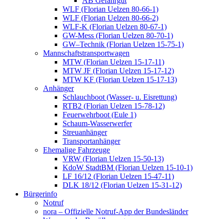
AB Gefahrgut
WLF (Florian Uelzen 80-66-1)
WLF (Florian Uelzen 80-66-2)
WLF-K (Florian Uelzen 80-67-1)
GW-Mess (Florian Uelzen 80-70-1)
GW–Technik (Florian Uelzen 15-75-1)
Mannschaftstransportwagen
MTW (Florian Uelzen 15-17-11)
MTW JF (Florian Uelzen 15-17-12)
MTW KF (Florian Uelzen 15-17-13)
Anhänger
Schlauchboot (Wasser- u. Eisrettung)
RTB2 (Florian Uelzen 15-78-12)
Feuerwehrboot (Eule 1)
Schaum-Wasserwerfer
Streuanhänger
Transportanhänger
Ehemalige Fahrzeuge
VRW (Florian Uelzen 15-50-13)
KdoW StadtBM (Florian Uelzen 15-10-1)
LF 16/12 (Florian Uelzen 15-47-11)
DLK 18/12 (Florian Uelzen 15-31-12)
Bürgerinfo
Notruf
nora – Offizielle Notruf-App der Bundesländer