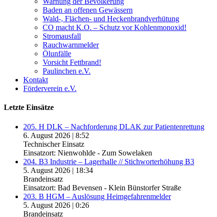
Warnung der Bevölkerung
Baden an offenen Gewässern
Wald-, Flächen- und Heckenbrandverhütung
CO macht K.O. – Schutz vor Kohlenmonoxid!
Stromausfall
Rauchwarnmelder
Ölunfälle
Vorsicht Fettbrand!
Paulinchen e.V.
Kontakt
Förderverein e.V.
Letzte Einsätze
205. H DLK – Nachforderung DLAK zur Patientenrettung
6. August 2026
|
8:52
Technischer Einsatz
Einsatzort: Nienwohlde - Zum Sowelaken
204. B3 Industrie – Lagerhalle // Stichworterhöhung B3
5. August 2026
|
18:34
Brandeinsatz
Einsatzort: Bad Bevensen - Klein Bünstorfer Straße
203. B HGM – Auslösung Heimgefahrenmelder
5. August 2026
|
0:26
Brandeinsatz