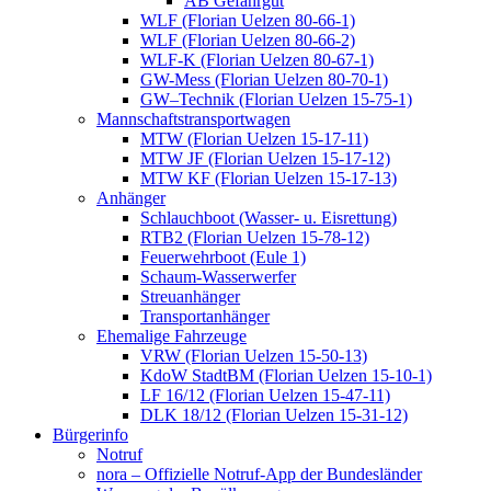
AB Gefahrgut
WLF (Florian Uelzen 80-66-1)
WLF (Florian Uelzen 80-66-2)
WLF-K (Florian Uelzen 80-67-1)
GW-Mess (Florian Uelzen 80-70-1)
GW–Technik (Florian Uelzen 15-75-1)
Mannschaftstransportwagen
MTW (Florian Uelzen 15-17-11)
MTW JF (Florian Uelzen 15-17-12)
MTW KF (Florian Uelzen 15-17-13)
Anhänger
Schlauchboot (Wasser- u. Eisrettung)
RTB2 (Florian Uelzen 15-78-12)
Feuerwehrboot (Eule 1)
Schaum-Wasserwerfer
Streuanhänger
Transportanhänger
Ehemalige Fahrzeuge
VRW (Florian Uelzen 15-50-13)
KdoW StadtBM (Florian Uelzen 15-10-1)
LF 16/12 (Florian Uelzen 15-47-11)
DLK 18/12 (Florian Uelzen 15-31-12)
Bürgerinfo
Notruf
nora – Offizielle Notruf-App der Bundesländer