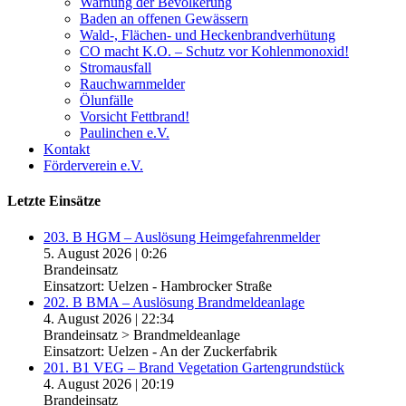
Warnung der Bevölkerung
Baden an offenen Gewässern
Wald-, Flächen- und Heckenbrandverhütung
CO macht K.O. – Schutz vor Kohlenmonoxid!
Stromausfall
Rauchwarnmelder
Ölunfälle
Vorsicht Fettbrand!
Paulinchen e.V.
Kontakt
Förderverein e.V.
Letzte Einsätze
203. B HGM – Auslösung Heimgefahrenmelder
5. August 2026
|
0:26
Brandeinsatz
Einsatzort: Uelzen - Hambrocker Straße
202. B BMA – Auslösung Brandmeldeanlage
4. August 2026
|
22:34
Brandeinsatz > Brandmeldeanlage
Einsatzort: Uelzen - An der Zuckerfabrik
201. B1 VEG – Brand Vegetation Gartengrundstück
4. August 2026
|
20:19
Brandeinsatz