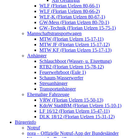
AB Gefahrgut
WLF (Florian Uelzen 80-66-1)
WLF (Florian Uelzen 80-66-2)
WLF-K (Florian Uelzen 80-67-1)
GW-Mess (Florian Uelzen 80-70-1)
GW–Technik (Florian Uelzen 15-75-1)
Mannschaftstransportwagen
MTW (Florian Uelzen 15-17-11)
MTW JF (Florian Uelzen 15-17-12)
MTW KF (Florian Uelzen 15-17-13)
Anhänger
Schlauchboot (Wasser- u. Eisrettung)
RTB2 (Florian Uelzen 15-78-12)
Feuerwehrboot (Eule 1)
Schaum-Wasserwerfer
Streuanhänger
Transportanhänger
Ehemalige Fahrzeuge
VRW (Florian Uelzen 15-50-13)
KdoW StadtBM (Florian Uelzen 15-10-1)
LF 16/12 (Florian Uelzen 15-47-11)
DLK 18/12 (Florian Uelzen 15-31-12)
Bürgerinfo
Notruf
nora – Offizielle Notruf-App der Bundesländer