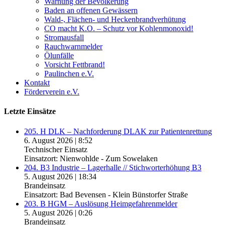
Warnung der Bevölkerung
Baden an offenen Gewässern
Wald-, Flächen- und Heckenbrandverhütung
CO macht K.O. – Schutz vor Kohlenmonoxid!
Stromausfall
Rauchwarnmelder
Ölunfälle
Vorsicht Fettbrand!
Paulinchen e.V.
Kontakt
Förderverein e.V.
Letzte Einsätze
205. H DLK – Nachforderung DLAK zur Patientenrettung
6. August 2026
|
8:52
Technischer Einsatz
Einsatzort: Nienwohlde - Zum Sowelaken
204. B3 Industrie – Lagerhalle // Stichworterhöhung B3
5. August 2026
|
18:34
Brandeinsatz
Einsatzort: Bad Bevensen - Klein Bünstorfer Straße
203. B HGM – Auslösung Heimgefahrenmelder
5. August 2026
|
0:26
Brandeinsatz