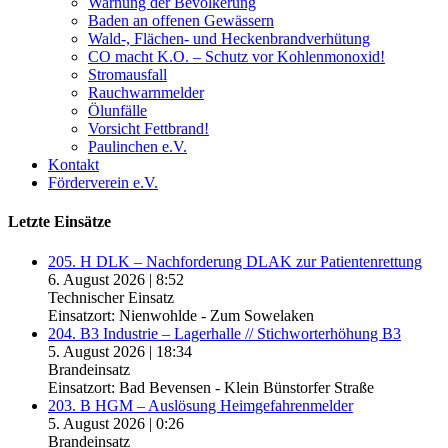
Warnung der Bevölkerung
Baden an offenen Gewässern
Wald-, Flächen- und Heckenbrandverhütung
CO macht K.O. – Schutz vor Kohlenmonoxid!
Stromausfall
Rauchwarnmelder
Ölunfälle
Vorsicht Fettbrand!
Paulinchen e.V.
Kontakt
Förderverein e.V.
Letzte Einsätze
205. H DLK – Nachforderung DLAK zur Patientenrettung
6. August 2026
|
8:52
Technischer Einsatz
Einsatzort: Nienwohlde - Zum Sowelaken
204. B3 Industrie – Lagerhalle // Stichworterhöhung B3
5. August 2026
|
18:34
Brandeinsatz
Einsatzort: Bad Bevensen - Klein Bünstorfer Straße
203. B HGM – Auslösung Heimgefahrenmelder
5. August 2026
|
0:26
Brandeinsatz