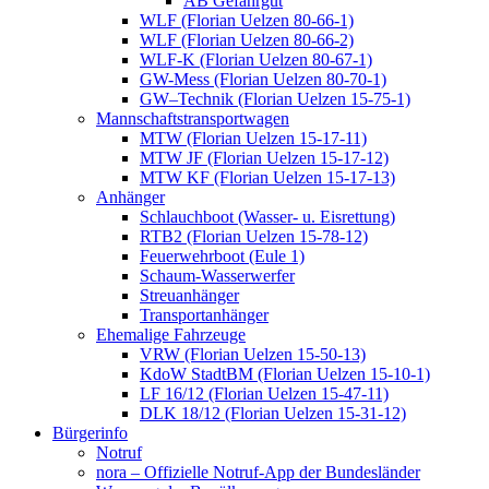
AB Gefahrgut
WLF (Florian Uelzen 80-66-1)
WLF (Florian Uelzen 80-66-2)
WLF-K (Florian Uelzen 80-67-1)
GW-Mess (Florian Uelzen 80-70-1)
GW–Technik (Florian Uelzen 15-75-1)
Mannschaftstransportwagen
MTW (Florian Uelzen 15-17-11)
MTW JF (Florian Uelzen 15-17-12)
MTW KF (Florian Uelzen 15-17-13)
Anhänger
Schlauchboot (Wasser- u. Eisrettung)
RTB2 (Florian Uelzen 15-78-12)
Feuerwehrboot (Eule 1)
Schaum-Wasserwerfer
Streuanhänger
Transportanhänger
Ehemalige Fahrzeuge
VRW (Florian Uelzen 15-50-13)
KdoW StadtBM (Florian Uelzen 15-10-1)
LF 16/12 (Florian Uelzen 15-47-11)
DLK 18/12 (Florian Uelzen 15-31-12)
Bürgerinfo
Notruf
nora – Offizielle Notruf-App der Bundesländer