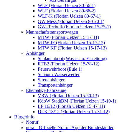
AB Gefahrgut
WLF (Florian Uelzen 80-66-1)
WLF (Florian Uelzen 80-66-2)
WLF-K (Florian Uelzen 80-67-1)
GW-Mess (Florian Uelzen 80-70-1)
GW–Technik (Florian Uelzen 15-75-1)
Mannschaftstransportwagen
MTW (Florian Uelzen 15-17-11)
MTW JF (Florian Uelzen 15-17-12)
MTW KF (Florian Uelzen 15-17-13)
Anhänger
Schlauchboot (Wasser- u. Eisrettung)
RTB2 (Florian Uelzen 15-78-12)
Feuerwehrboot (Eule 1)
Schaum-Wasserwerfer
Streuanhänger
Transportanhänger
Ehemalige Fahrzeuge
VRW (Florian Uelzen 15-50-13)
KdoW StadtBM (Florian Uelzen 15-10-1)
LF 16/12 (Florian Uelzen 15-47-11)
DLK 18/12 (Florian Uelzen 15-31-12)
Bürgerinfo
Notruf
nora – Offizielle Notruf-App der Bundesländer