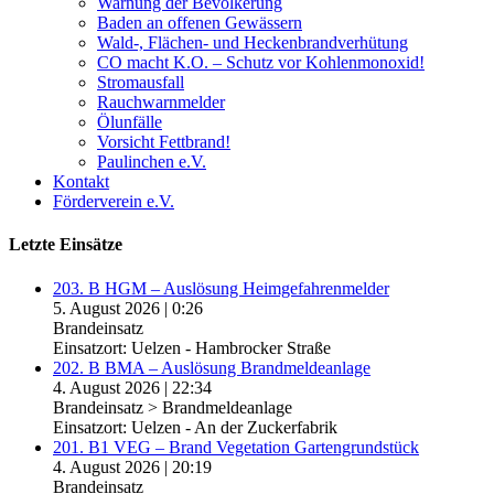
Warnung der Bevölkerung
Baden an offenen Gewässern
Wald-, Flächen- und Heckenbrandverhütung
CO macht K.O. – Schutz vor Kohlenmonoxid!
Stromausfall
Rauchwarnmelder
Ölunfälle
Vorsicht Fettbrand!
Paulinchen e.V.
Kontakt
Förderverein e.V.
Letzte Einsätze
203. B HGM – Auslösung Heimgefahrenmelder
5. August 2026
|
0:26
Brandeinsatz
Einsatzort: Uelzen - Hambrocker Straße
202. B BMA – Auslösung Brandmeldeanlage
4. August 2026
|
22:34
Brandeinsatz > Brandmeldeanlage
Einsatzort: Uelzen - An der Zuckerfabrik
201. B1 VEG – Brand Vegetation Gartengrundstück
4. August 2026
|
20:19
Brandeinsatz