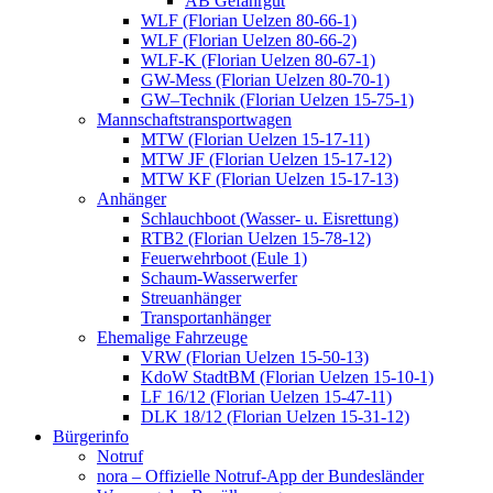
AB Gefahrgut
WLF (Florian Uelzen 80-66-1)
WLF (Florian Uelzen 80-66-2)
WLF-K (Florian Uelzen 80-67-1)
GW-Mess (Florian Uelzen 80-70-1)
GW–Technik (Florian Uelzen 15-75-1)
Mannschaftstransportwagen
MTW (Florian Uelzen 15-17-11)
MTW JF (Florian Uelzen 15-17-12)
MTW KF (Florian Uelzen 15-17-13)
Anhänger
Schlauchboot (Wasser- u. Eisrettung)
RTB2 (Florian Uelzen 15-78-12)
Feuerwehrboot (Eule 1)
Schaum-Wasserwerfer
Streuanhänger
Transportanhänger
Ehemalige Fahrzeuge
VRW (Florian Uelzen 15-50-13)
KdoW StadtBM (Florian Uelzen 15-10-1)
LF 16/12 (Florian Uelzen 15-47-11)
DLK 18/12 (Florian Uelzen 15-31-12)
Bürgerinfo
Notruf
nora – Offizielle Notruf-App der Bundesländer