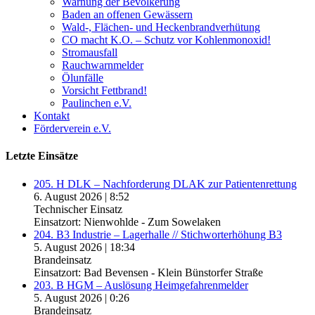
Warnung der Bevölkerung
Baden an offenen Gewässern
Wald-, Flächen- und Heckenbrandverhütung
CO macht K.O. – Schutz vor Kohlenmonoxid!
Stromausfall
Rauchwarnmelder
Ölunfälle
Vorsicht Fettbrand!
Paulinchen e.V.
Kontakt
Förderverein e.V.
Letzte Einsätze
205. H DLK – Nachforderung DLAK zur Patientenrettung
6. August 2026
|
8:52
Technischer Einsatz
Einsatzort: Nienwohlde - Zum Sowelaken
204. B3 Industrie – Lagerhalle // Stichworterhöhung B3
5. August 2026
|
18:34
Brandeinsatz
Einsatzort: Bad Bevensen - Klein Bünstorfer Straße
203. B HGM – Auslösung Heimgefahrenmelder
5. August 2026
|
0:26
Brandeinsatz