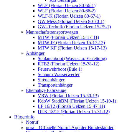
AB Gefahrgut
WLF (Florian Uelzen 80-66-1)
WLF (Florian Uelzen 80-66-2)
WLF-K (Florian Uelzen 80-67-1)
GW-Mess (Florian Uelzen 80-70-1)
GW–Technik (Florian Uelzen 15-75-1)
Mannschaftstransportwagen
MTW (Florian Uelzen 15-17-11)
MTW JF (Florian Uelzen 15-17-12)
MTW KF (Florian Uelzen 15-17-13)
Anhänger
Schlauchboot (Wasser- u. Eisrettung)
RTB2 (Florian Uelzen 15-78-12)
Feuerwehrboot (Eule 1)
Schaum-Wasserwerfer
Streuanhänger
Transportanhänger
Ehemalige Fahrzeuge
VRW (Florian Uelzen 15-50-13)
KdoW StadtBM (Florian Uelzen 15-10-1)
LF 16/12 (Florian Uelzen 15-47-11)
DLK 18/12 (Florian Uelzen 15-31-12)
Bürgerinfo
Notruf
nora – Offizielle Notruf-App der Bundesländer