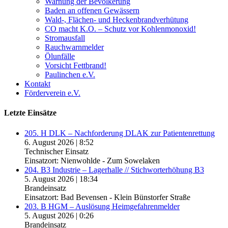
Warnung der Bevölkerung
Baden an offenen Gewässern
Wald-, Flächen- und Heckenbrandverhütung
CO macht K.O. – Schutz vor Kohlenmonoxid!
Stromausfall
Rauchwarnmelder
Ölunfälle
Vorsicht Fettbrand!
Paulinchen e.V.
Kontakt
Förderverein e.V.
Letzte Einsätze
205. H DLK – Nachforderung DLAK zur Patientenrettung
6. August 2026
|
8:52
Technischer Einsatz
Einsatzort: Nienwohlde - Zum Sowelaken
204. B3 Industrie – Lagerhalle // Stichworterhöhung B3
5. August 2026
|
18:34
Brandeinsatz
Einsatzort: Bad Bevensen - Klein Bünstorfer Straße
203. B HGM – Auslösung Heimgefahrenmelder
5. August 2026
|
0:26
Brandeinsatz