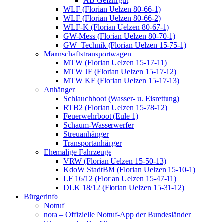
AB Gefahrgut
WLF (Florian Uelzen 80-66-1)
WLF (Florian Uelzen 80-66-2)
WLF-K (Florian Uelzen 80-67-1)
GW-Mess (Florian Uelzen 80-70-1)
GW–Technik (Florian Uelzen 15-75-1)
Mannschaftstransportwagen
MTW (Florian Uelzen 15-17-11)
MTW JF (Florian Uelzen 15-17-12)
MTW KF (Florian Uelzen 15-17-13)
Anhänger
Schlauchboot (Wasser- u. Eisrettung)
RTB2 (Florian Uelzen 15-78-12)
Feuerwehrboot (Eule 1)
Schaum-Wasserwerfer
Streuanhänger
Transportanhänger
Ehemalige Fahrzeuge
VRW (Florian Uelzen 15-50-13)
KdoW StadtBM (Florian Uelzen 15-10-1)
LF 16/12 (Florian Uelzen 15-47-11)
DLK 18/12 (Florian Uelzen 15-31-12)
Bürgerinfo
Notruf
nora – Offizielle Notruf-App der Bundesländer