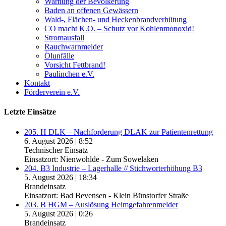
Warnung der Bevölkerung
Baden an offenen Gewässern
Wald-, Flächen- und Heckenbrandverhütung
CO macht K.O. – Schutz vor Kohlenmonoxid!
Stromausfall
Rauchwarnmelder
Ölunfälle
Vorsicht Fettbrand!
Paulinchen e.V.
Kontakt
Förderverein e.V.
Letzte Einsätze
205. H DLK – Nachforderung DLAK zur Patientenrettung
6. August 2026
|
8:52
Technischer Einsatz
Einsatzort: Nienwohlde - Zum Sowelaken
204. B3 Industrie – Lagerhalle // Stichworterhöhung B3
5. August 2026
|
18:34
Brandeinsatz
Einsatzort: Bad Bevensen - Klein Bünstorfer Straße
203. B HGM – Auslösung Heimgefahrenmelder
5. August 2026
|
0:26
Brandeinsatz