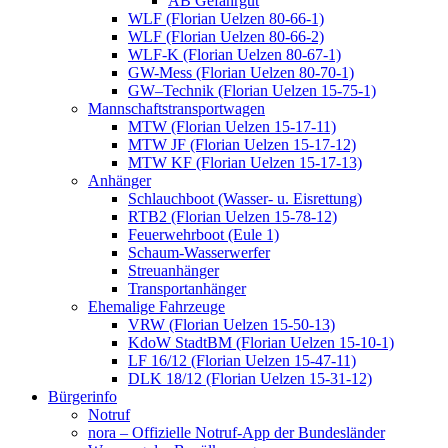
AB Gefahrgut
WLF (Florian Uelzen 80-66-1)
WLF (Florian Uelzen 80-66-2)
WLF-K (Florian Uelzen 80-67-1)
GW-Mess (Florian Uelzen 80-70-1)
GW–Technik (Florian Uelzen 15-75-1)
Mannschaftstransportwagen
MTW (Florian Uelzen 15-17-11)
MTW JF (Florian Uelzen 15-17-12)
MTW KF (Florian Uelzen 15-17-13)
Anhänger
Schlauchboot (Wasser- u. Eisrettung)
RTB2 (Florian Uelzen 15-78-12)
Feuerwehrboot (Eule 1)
Schaum-Wasserwerfer
Streuanhänger
Transportanhänger
Ehemalige Fahrzeuge
VRW (Florian Uelzen 15-50-13)
KdoW StadtBM (Florian Uelzen 15-10-1)
LF 16/12 (Florian Uelzen 15-47-11)
DLK 18/12 (Florian Uelzen 15-31-12)
Bürgerinfo
Notruf
nora – Offizielle Notruf-App der Bundesländer