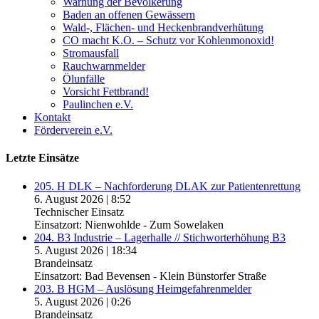
Warnung der Bevölkerung
Baden an offenen Gewässern
Wald-, Flächen- und Heckenbrandverhütung
CO macht K.O. – Schutz vor Kohlenmonoxid!
Stromausfall
Rauchwarnmelder
Ölunfälle
Vorsicht Fettbrand!
Paulinchen e.V.
Kontakt
Förderverein e.V.
Letzte Einsätze
205. H DLK – Nachforderung DLAK zur Patientenrettung
6. August 2026
|
8:52
Technischer Einsatz
Einsatzort: Nienwohlde - Zum Sowelaken
204. B3 Industrie – Lagerhalle // Stichworterhöhung B3
5. August 2026
|
18:34
Brandeinsatz
Einsatzort: Bad Bevensen - Klein Bünstorfer Straße
203. B HGM – Auslösung Heimgefahrenmelder
5. August 2026
|
0:26
Brandeinsatz