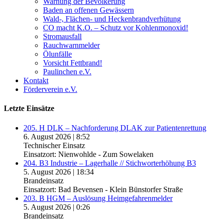
Warnung der Bevölkerung
Baden an offenen Gewässern
Wald-, Flächen- und Heckenbrandverhütung
CO macht K.O. – Schutz vor Kohlenmonoxid!
Stromausfall
Rauchwarnmelder
Ölunfälle
Vorsicht Fettbrand!
Paulinchen e.V.
Kontakt
Förderverein e.V.
Letzte Einsätze
205. H DLK – Nachforderung DLAK zur Patientenrettung
6. August 2026
|
8:52
Technischer Einsatz
Einsatzort: Nienwohlde - Zum Sowelaken
204. B3 Industrie – Lagerhalle // Stichworterhöhung B3
5. August 2026
|
18:34
Brandeinsatz
Einsatzort: Bad Bevensen - Klein Bünstorfer Straße
203. B HGM – Auslösung Heimgefahrenmelder
5. August 2026
|
0:26
Brandeinsatz