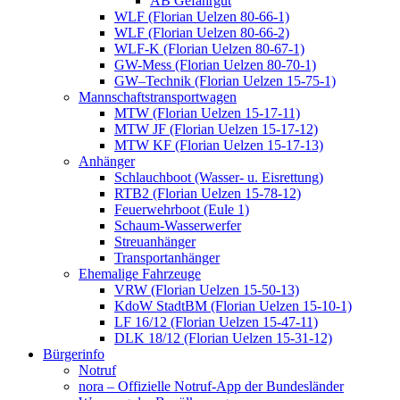
AB Gefahrgut
WLF (Florian Uelzen 80-66-1)
WLF (Florian Uelzen 80-66-2)
WLF-K (Florian Uelzen 80-67-1)
GW-Mess (Florian Uelzen 80-70-1)
GW–Technik (Florian Uelzen 15-75-1)
Mannschaftstransportwagen
MTW (Florian Uelzen 15-17-11)
MTW JF (Florian Uelzen 15-17-12)
MTW KF (Florian Uelzen 15-17-13)
Anhänger
Schlauchboot (Wasser- u. Eisrettung)
RTB2 (Florian Uelzen 15-78-12)
Feuerwehrboot (Eule 1)
Schaum-Wasserwerfer
Streuanhänger
Transportanhänger
Ehemalige Fahrzeuge
VRW (Florian Uelzen 15-50-13)
KdoW StadtBM (Florian Uelzen 15-10-1)
LF 16/12 (Florian Uelzen 15-47-11)
DLK 18/12 (Florian Uelzen 15-31-12)
Bürgerinfo
Notruf
nora – Offizielle Notruf-App der Bundesländer