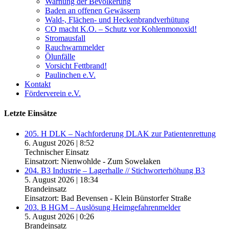
Warnung der Bevölkerung
Baden an offenen Gewässern
Wald-, Flächen- und Heckenbrandverhütung
CO macht K.O. – Schutz vor Kohlenmonoxid!
Stromausfall
Rauchwarnmelder
Ölunfälle
Vorsicht Fettbrand!
Paulinchen e.V.
Kontakt
Förderverein e.V.
Letzte Einsätze
205. H DLK – Nachforderung DLAK zur Patientenrettung
6. August 2026
|
8:52
Technischer Einsatz
Einsatzort: Nienwohlde - Zum Sowelaken
204. B3 Industrie – Lagerhalle // Stichworterhöhung B3
5. August 2026
|
18:34
Brandeinsatz
Einsatzort: Bad Bevensen - Klein Bünstorfer Straße
203. B HGM – Auslösung Heimgefahrenmelder
5. August 2026
|
0:26
Brandeinsatz