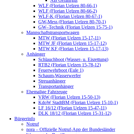
AB Gefahrgut
WLF (Florian Uelzen 80-66-1)
WLF (Florian Uelzen 80-66-2)
WLF-K (Florian Uelzen 80-67-1)
GW-Mess (Florian Uelzen 80-70-1)
GW–Technik (Florian Uelzen 15-75-1)
Mannschaftstransportwagen
MTW (Florian Uelzen 15-17-11)
MTW JF (Florian Uelzen 15-17-12)
MTW KF (Florian Uelzen 15-17-13)
Anhänger
Schlauchboot (Wasser- u. Eisrettung)
RTB2 (Florian Uelzen 15-78-12)
Feuerwehrboot (Eule 1)
Schaum-Wasserwerfer
Streuanhänger
Transportanhänger
Ehemalige Fahrzeuge
VRW (Florian Uelzen 15-50-13)
KdoW StadtBM (Florian Uelzen 15-10-1)
LF 16/12 (Florian Uelzen 15-47-11)
DLK 18/12 (Florian Uelzen 15-31-12)
Bürgerinfo
Notruf
nora – Offizielle Notruf-App der Bundesländer