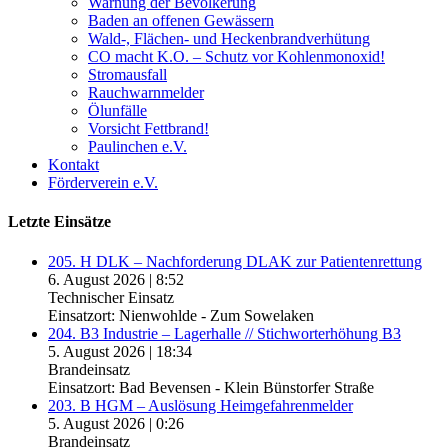
Warnung der Bevölkerung
Baden an offenen Gewässern
Wald-, Flächen- und Heckenbrandverhütung
CO macht K.O. – Schutz vor Kohlenmonoxid!
Stromausfall
Rauchwarnmelder
Ölunfälle
Vorsicht Fettbrand!
Paulinchen e.V.
Kontakt
Förderverein e.V.
Letzte Einsätze
205. H DLK – Nachforderung DLAK zur Patientenrettung
6. August 2026
|
8:52
Technischer Einsatz
Einsatzort: Nienwohlde - Zum Sowelaken
204. B3 Industrie – Lagerhalle // Stichworterhöhung B3
5. August 2026
|
18:34
Brandeinsatz
Einsatzort: Bad Bevensen - Klein Bünstorfer Straße
203. B HGM – Auslösung Heimgefahrenmelder
5. August 2026
|
0:26
Brandeinsatz