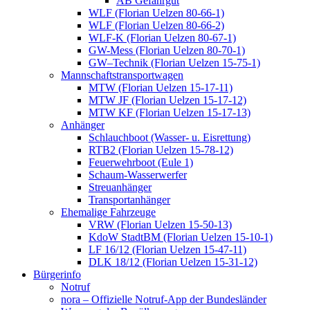
AB Gefahrgut
WLF (Florian Uelzen 80-66-1)
WLF (Florian Uelzen 80-66-2)
WLF-K (Florian Uelzen 80-67-1)
GW-Mess (Florian Uelzen 80-70-1)
GW–Technik (Florian Uelzen 15-75-1)
Mannschaftstransportwagen
MTW (Florian Uelzen 15-17-11)
MTW JF (Florian Uelzen 15-17-12)
MTW KF (Florian Uelzen 15-17-13)
Anhänger
Schlauchboot (Wasser- u. Eisrettung)
RTB2 (Florian Uelzen 15-78-12)
Feuerwehrboot (Eule 1)
Schaum-Wasserwerfer
Streuanhänger
Transportanhänger
Ehemalige Fahrzeuge
VRW (Florian Uelzen 15-50-13)
KdoW StadtBM (Florian Uelzen 15-10-1)
LF 16/12 (Florian Uelzen 15-47-11)
DLK 18/12 (Florian Uelzen 15-31-12)
Bürgerinfo
Notruf
nora – Offizielle Notruf-App der Bundesländer