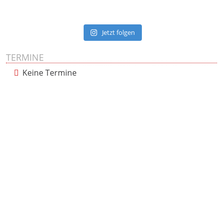
Jetzt folgen
TERMINE
Keine Termine
Presse
Impressum
Datenschutzerklärung
Cookie-Richtlinie (EU)