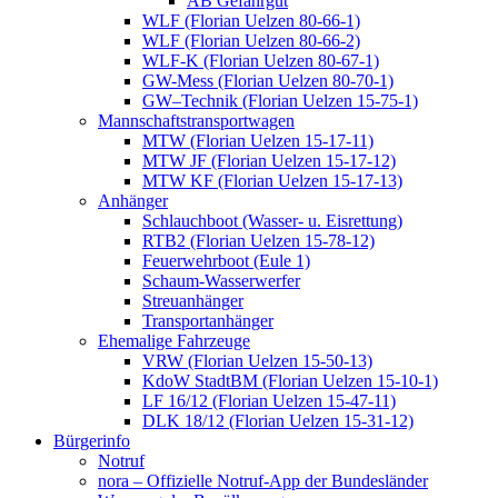
AB Gefahrgut
WLF (Florian Uelzen 80-66-1)
WLF (Florian Uelzen 80-66-2)
WLF-K (Florian Uelzen 80-67-1)
GW-Mess (Florian Uelzen 80-70-1)
GW–Technik (Florian Uelzen 15-75-1)
Mannschaftstransportwagen
MTW (Florian Uelzen 15-17-11)
MTW JF (Florian Uelzen 15-17-12)
MTW KF (Florian Uelzen 15-17-13)
Anhänger
Schlauchboot (Wasser- u. Eisrettung)
RTB2 (Florian Uelzen 15-78-12)
Feuerwehrboot (Eule 1)
Schaum-Wasserwerfer
Streuanhänger
Transportanhänger
Ehemalige Fahrzeuge
VRW (Florian Uelzen 15-50-13)
KdoW StadtBM (Florian Uelzen 15-10-1)
LF 16/12 (Florian Uelzen 15-47-11)
DLK 18/12 (Florian Uelzen 15-31-12)
Bürgerinfo
Notruf
nora – Offizielle Notruf-App der Bundesländer