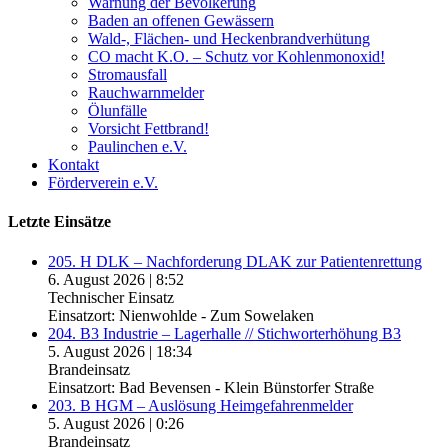
Warnung der Bevölkerung
Baden an offenen Gewässern
Wald-, Flächen- und Heckenbrandverhütung
CO macht K.O. – Schutz vor Kohlenmonoxid!
Stromausfall
Rauchwarnmelder
Ölunfälle
Vorsicht Fettbrand!
Paulinchen e.V.
Kontakt
Förderverein e.V.
Letzte Einsätze
205. H DLK – Nachforderung DLAK zur Patientenrettung
6. August 2026
|
8:52
Technischer Einsatz
Einsatzort: Nienwohlde - Zum Sowelaken
204. B3 Industrie – Lagerhalle // Stichworterhöhung B3
5. August 2026
|
18:34
Brandeinsatz
Einsatzort: Bad Bevensen - Klein Bünstorfer Straße
203. B HGM – Auslösung Heimgefahrenmelder
5. August 2026
|
0:26
Brandeinsatz