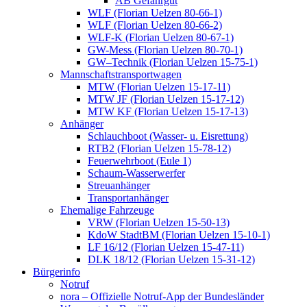
AB Gefahrgut
WLF (Florian Uelzen 80-66-1)
WLF (Florian Uelzen 80-66-2)
WLF-K (Florian Uelzen 80-67-1)
GW-Mess (Florian Uelzen 80-70-1)
GW–Technik (Florian Uelzen 15-75-1)
Mannschaftstransportwagen
MTW (Florian Uelzen 15-17-11)
MTW JF (Florian Uelzen 15-17-12)
MTW KF (Florian Uelzen 15-17-13)
Anhänger
Schlauchboot (Wasser- u. Eisrettung)
RTB2 (Florian Uelzen 15-78-12)
Feuerwehrboot (Eule 1)
Schaum-Wasserwerfer
Streuanhänger
Transportanhänger
Ehemalige Fahrzeuge
VRW (Florian Uelzen 15-50-13)
KdoW StadtBM (Florian Uelzen 15-10-1)
LF 16/12 (Florian Uelzen 15-47-11)
DLK 18/12 (Florian Uelzen 15-31-12)
Bürgerinfo
Notruf
nora – Offizielle Notruf-App der Bundesländer