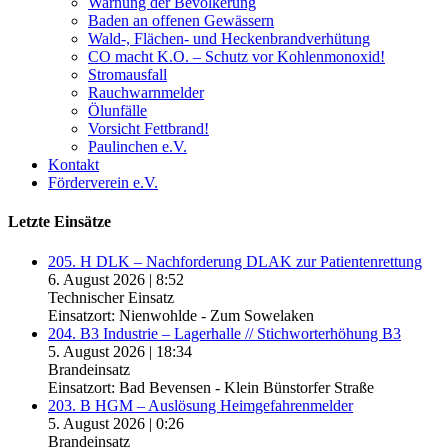
Warnung der Bevölkerung
Baden an offenen Gewässern
Wald-, Flächen- und Heckenbrandverhütung
CO macht K.O. – Schutz vor Kohlenmonoxid!
Stromausfall
Rauchwarnmelder
Ölunfälle
Vorsicht Fettbrand!
Paulinchen e.V.
Kontakt
Förderverein e.V.
Letzte Einsätze
205. H DLK – Nachforderung DLAK zur Patientenrettung
6. August 2026
|
8:52
Technischer Einsatz
Einsatzort: Nienwohlde - Zum Sowelaken
204. B3 Industrie – Lagerhalle // Stichworterhöhung B3
5. August 2026
|
18:34
Brandeinsatz
Einsatzort: Bad Bevensen - Klein Bünstorfer Straße
203. B HGM – Auslösung Heimgefahrenmelder
5. August 2026
|
0:26
Brandeinsatz