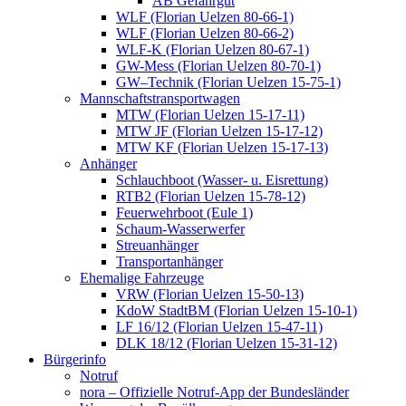
AB Gefahrgut
WLF (Florian Uelzen 80-66-1)
WLF (Florian Uelzen 80-66-2)
WLF-K (Florian Uelzen 80-67-1)
GW-Mess (Florian Uelzen 80-70-1)
GW–Technik (Florian Uelzen 15-75-1)
Mannschaftstransportwagen
MTW (Florian Uelzen 15-17-11)
MTW JF (Florian Uelzen 15-17-12)
MTW KF (Florian Uelzen 15-17-13)
Anhänger
Schlauchboot (Wasser- u. Eisrettung)
RTB2 (Florian Uelzen 15-78-12)
Feuerwehrboot (Eule 1)
Schaum-Wasserwerfer
Streuanhänger
Transportanhänger
Ehemalige Fahrzeuge
VRW (Florian Uelzen 15-50-13)
KdoW StadtBM (Florian Uelzen 15-10-1)
LF 16/12 (Florian Uelzen 15-47-11)
DLK 18/12 (Florian Uelzen 15-31-12)
Bürgerinfo
Notruf
nora – Offizielle Notruf-App der Bundesländer