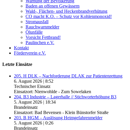
Warnung der Bevölkerung
Baden an offenen Gewässern
Wald-, Flächen- und Heckenbrandverhütung
CO macht K.O. – Schutz vor Kohlenmonoxid!
Stromausfall
Rauchwarnmelder
Ölunfälle
Vorsicht Fettbrand!
Paulinchen e.V.
Kontakt
Förderverein e.V.
Letzte Einsätze
205. H DLK – Nachforderung DLAK zur Patientenrettung
6. August 2026
|
8:52
Technischer Einsatz
Einsatzort: Nienwohlde - Zum Sowelaken
204. B3 Industrie – Lagerhalle // Stichworterhöhung B3
5. August 2026
|
18:34
Brandeinsatz
Einsatzort: Bad Bevensen - Klein Bünstorfer Straße
203. B HGM – Auslösung Heimgefahrenmelder
5. August 2026
|
0:26
Brandeinsatz