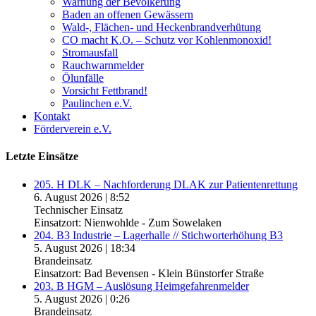
Warnung der Bevölkerung
Baden an offenen Gewässern
Wald-, Flächen- und Heckenbrandverhütung
CO macht K.O. – Schutz vor Kohlenmonoxid!
Stromausfall
Rauchwarnmelder
Ölunfälle
Vorsicht Fettbrand!
Paulinchen e.V.
Kontakt
Förderverein e.V.
Letzte Einsätze
205. H DLK – Nachforderung DLAK zur Patientenrettung
6. August 2026
|
8:52
Technischer Einsatz
Einsatzort: Nienwohlde - Zum Sowelaken
204. B3 Industrie – Lagerhalle // Stichworterhöhung B3
5. August 2026
|
18:34
Brandeinsatz
Einsatzort: Bad Bevensen - Klein Bünstorfer Straße
203. B HGM – Auslösung Heimgefahrenmelder
5. August 2026
|
0:26
Brandeinsatz