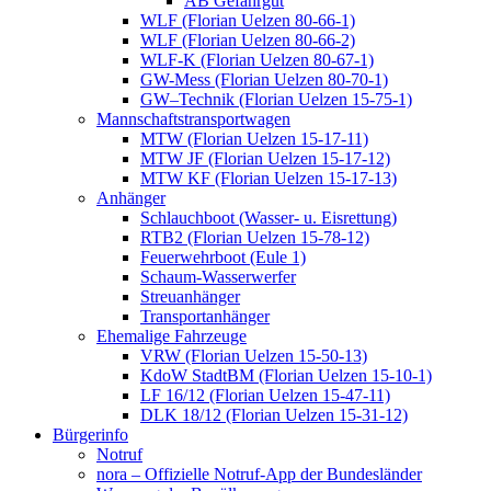
AB Gefahrgut
WLF (Florian Uelzen 80-66-1)
WLF (Florian Uelzen 80-66-2)
WLF-K (Florian Uelzen 80-67-1)
GW-Mess (Florian Uelzen 80-70-1)
GW–Technik (Florian Uelzen 15-75-1)
Mannschaftstransportwagen
MTW (Florian Uelzen 15-17-11)
MTW JF (Florian Uelzen 15-17-12)
MTW KF (Florian Uelzen 15-17-13)
Anhänger
Schlauchboot (Wasser- u. Eisrettung)
RTB2 (Florian Uelzen 15-78-12)
Feuerwehrboot (Eule 1)
Schaum-Wasserwerfer
Streuanhänger
Transportanhänger
Ehemalige Fahrzeuge
VRW (Florian Uelzen 15-50-13)
KdoW StadtBM (Florian Uelzen 15-10-1)
LF 16/12 (Florian Uelzen 15-47-11)
DLK 18/12 (Florian Uelzen 15-31-12)
Bürgerinfo
Notruf
nora – Offizielle Notruf-App der Bundesländer