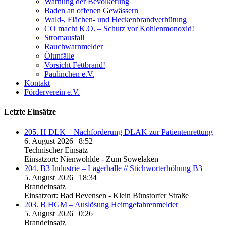
Warnung der Bevölkerung
Baden an offenen Gewässern
Wald-, Flächen- und Heckenbrandverhütung
CO macht K.O. – Schutz vor Kohlenmonoxid!
Stromausfall
Rauchwarnmelder
Ölunfälle
Vorsicht Fettbrand!
Paulinchen e.V.
Kontakt
Förderverein e.V.
Letzte Einsätze
205. H DLK – Nachforderung DLAK zur Patientenrettung
6. August 2026
|
8:52
Technischer Einsatz
Einsatzort: Nienwohlde - Zum Sowelaken
204. B3 Industrie – Lagerhalle // Stichworterhöhung B3
5. August 2026
|
18:34
Brandeinsatz
Einsatzort: Bad Bevensen - Klein Bünstorfer Straße
203. B HGM – Auslösung Heimgefahrenmelder
5. August 2026
|
0:26
Brandeinsatz