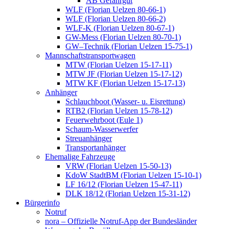
AB Gefahrgut
WLF (Florian Uelzen 80-66-1)
WLF (Florian Uelzen 80-66-2)
WLF-K (Florian Uelzen 80-67-1)
GW-Mess (Florian Uelzen 80-70-1)
GW–Technik (Florian Uelzen 15-75-1)
Mannschaftstransportwagen
MTW (Florian Uelzen 15-17-11)
MTW JF (Florian Uelzen 15-17-12)
MTW KF (Florian Uelzen 15-17-13)
Anhänger
Schlauchboot (Wasser- u. Eisrettung)
RTB2 (Florian Uelzen 15-78-12)
Feuerwehrboot (Eule 1)
Schaum-Wasserwerfer
Streuanhänger
Transportanhänger
Ehemalige Fahrzeuge
VRW (Florian Uelzen 15-50-13)
KdoW StadtBM (Florian Uelzen 15-10-1)
LF 16/12 (Florian Uelzen 15-47-11)
DLK 18/12 (Florian Uelzen 15-31-12)
Bürgerinfo
Notruf
nora – Offizielle Notruf-App der Bundesländer