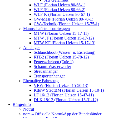
AB Gefahrgut
WLF (Florian Uelzen 80-66-1)
WLF (Florian Uelzen 80-66-2)
WLF-K (Florian Uelzen 80-67-1)
GW-Mess (Florian Uelzen 80-70-1)
GW–Technik (Florian Uelzen 15-75-1)
Mannschaftstransportwagen
MTW (Florian Uelzen 15-17-11)
MTW JF (Florian Uelzen 15-17-12)
MTW KF (Florian Uelzen 15-17-13)
Anhänger
Schlauchboot (Wasser- u. Eisrettung)
RTB2 (Florian Uelzen 15-78-12)
Feuerwehrboot (Eule 1)
Schaum-Wasserwerfer
Streuanhänger
Transportanhänger
Ehemalige Fahrzeuge
VRW (Florian Uelzen 15-50-13)
KdoW StadtBM (Florian Uelzen 15-10-1)
LF 16/12 (Florian Uelzen 15-47-11)
DLK 18/12 (Florian Uelzen 15-31-12)
Bürgerinfo
Notruf
nora – Offizielle Notruf-App der Bundesländer