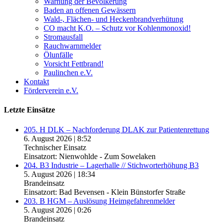
Warnung der Bevölkerung
Baden an offenen Gewässern
Wald-, Flächen- und Heckenbrandverhütung
CO macht K.O. – Schutz vor Kohlenmonoxid!
Stromausfall
Rauchwarnmelder
Ölunfälle
Vorsicht Fettbrand!
Paulinchen e.V.
Kontakt
Förderverein e.V.
Letzte Einsätze
205. H DLK – Nachforderung DLAK zur Patientenrettung
6. August 2026
|
8:52
Technischer Einsatz
Einsatzort: Nienwohlde - Zum Sowelaken
204. B3 Industrie – Lagerhalle // Stichworterhöhung B3
5. August 2026
|
18:34
Brandeinsatz
Einsatzort: Bad Bevensen - Klein Bünstorfer Straße
203. B HGM – Auslösung Heimgefahrenmelder
5. August 2026
|
0:26
Brandeinsatz