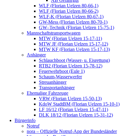
AB Gefahrgut
WLF (Florian Uelzen 80-66-1)
WLF (Florian Uelzen 80-66-2)
WLF-K (Florian Uelzen 80-67-1)
GW-Mess (Florian Uelzen 80-70-1)
GW–Technik (Florian Uelzen 15-75-1)
Mannschaftstransportwagen
MTW (Florian Uelzen 15-17-11)
MTW JF (Florian Uelzen 15-17-12)
MTW KF (Florian Uelzen 15-17-13)
Anhänger
Schlauchboot (Wasser- u. Eisrettung)
RTB2 (Florian Uelzen 15-78-12)
Feuerwehrboot (Eule 1)
Schaum-Wasserwerfer
Streuanhänger
Transportanhänger
Ehemalige Fahrzeuge
VRW (Florian Uelzen 15-50-13)
KdoW StadtBM (Florian Uelzen 15-10-1)
LF 16/12 (Florian Uelzen 15-47-11)
DLK 18/12 (Florian Uelzen 15-31-12)
Bürgerinfo
Notruf
nora – Offizielle Notruf-App der Bundesländer