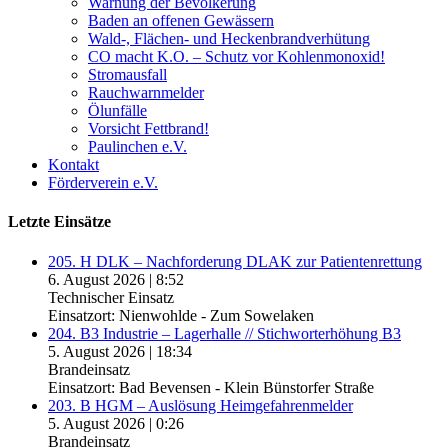
Warnung der Bevölkerung
Baden an offenen Gewässern
Wald-, Flächen- und Heckenbrandverhütung
CO macht K.O. – Schutz vor Kohlenmonoxid!
Stromausfall
Rauchwarnmelder
Ölunfälle
Vorsicht Fettbrand!
Paulinchen e.V.
Kontakt
Förderverein e.V.
Letzte Einsätze
205. H DLK – Nachforderung DLAK zur Patientenrettung
6. August 2026
|
8:52
Technischer Einsatz
Einsatzort: Nienwohlde - Zum Sowelaken
204. B3 Industrie – Lagerhalle // Stichworterhöhung B3
5. August 2026
|
18:34
Brandeinsatz
Einsatzort: Bad Bevensen - Klein Bünstorfer Straße
203. B HGM – Auslösung Heimgefahrenmelder
5. August 2026
|
0:26
Brandeinsatz