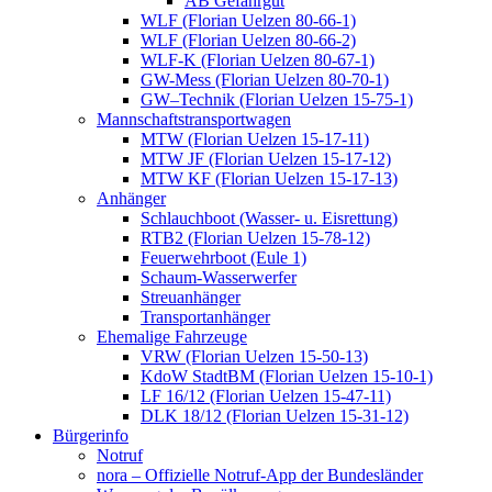
AB Gefahrgut
WLF (Florian Uelzen 80-66-1)
WLF (Florian Uelzen 80-66-2)
WLF-K (Florian Uelzen 80-67-1)
GW-Mess (Florian Uelzen 80-70-1)
GW–Technik (Florian Uelzen 15-75-1)
Mannschaftstransportwagen
MTW (Florian Uelzen 15-17-11)
MTW JF (Florian Uelzen 15-17-12)
MTW KF (Florian Uelzen 15-17-13)
Anhänger
Schlauchboot (Wasser- u. Eisrettung)
RTB2 (Florian Uelzen 15-78-12)
Feuerwehrboot (Eule 1)
Schaum-Wasserwerfer
Streuanhänger
Transportanhänger
Ehemalige Fahrzeuge
VRW (Florian Uelzen 15-50-13)
KdoW StadtBM (Florian Uelzen 15-10-1)
LF 16/12 (Florian Uelzen 15-47-11)
DLK 18/12 (Florian Uelzen 15-31-12)
Bürgerinfo
Notruf
nora – Offizielle Notruf-App der Bundesländer