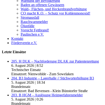
Warnung der Bevölkerung
Baden an offenen Gewässern
Wald-, Flächen- und Heckenbrandverhütung
CO macht K.O. – Schutz vor Kohlenmonoxid!
Stromausfall
Rauchwarnmelder
Ölunfälle
Vorsicht Fettbrand!
Paulinchen e.V.
Kontakt
Förderverein e.V.
Letzte Einsätze
205. H DLK – Nachforderung DLAK zur Patientenrettung
6. August 2026
|
8:52
Technischer Einsatz
Einsatzort: Nienwohlde - Zum Sowelaken
204. B3 Industrie – Lagerhalle // Stichworterhöhung B3
5. August 2026
|
18:34
Brandeinsatz
Einsatzort: Bad Bevensen - Klein Bünstorfer Straße
203. B HGM – Auslösung Heimgefahrenmelder
5. August 2026
|
0:26
Brandeinsatz