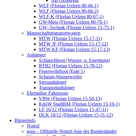
AB Gefahrgut
WLF (Florian Uelzen 80-66-1)
WLF (Florian Uelzen 80-66-2)
WLF-K (Florian Uelzen 80-67-1)
GW-Mess (Florian Uelzen 80-70-1)
GW–Technik (Florian Uelzen 15-75-1)
Mannschaftstransportwagen
MTW (Florian Uelzen 15-17-11)
MTW JF (Florian Uelzen 15-17-12)
MTW KF (Florian Uelzen 15-17-13)
Anhänger
Schlauchboot (Wasser- u. Eisrettung)
RTB2 (Florian Uelzen 15-78-12)
Feuerwehrboot (Eule 1)
Schaum-Wasserwerfer
Streuanhänger
Transportanhänger
Ehemalige Fahrzeuge
VRW (Florian Uelzen 15-50-13)
KdoW StadtBM (Florian Uelzen 15-10-1)
LF 16/12 (Florian Uelzen 15-47-11)
DLK 18/12 (Florian Uelzen 15-31-12)
Bürgerinfo
Notruf
nora – Offizielle Notruf-App der Bundesländer