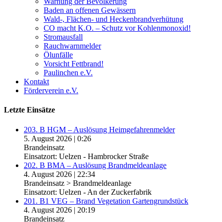
Warnung der Bevölkerung
Baden an offenen Gewässern
Wald-, Flächen- und Heckenbrandverhütung
CO macht K.O. – Schutz vor Kohlenmonoxid!
Stromausfall
Rauchwarnmelder
Ölunfälle
Vorsicht Fettbrand!
Paulinchen e.V.
Kontakt
Förderverein e.V.
Letzte Einsätze
203. B HGM – Auslösung Heimgefahrenmelder
5. August 2026
|
0:26
Brandeinsatz
Einsatzort: Uelzen - Hambrocker Straße
202. B BMA – Auslösung Brandmeldeanlage
4. August 2026
|
22:34
Brandeinsatz > Brandmeldeanlage
Einsatzort: Uelzen - An der Zuckerfabrik
201. B1 VEG – Brand Vegetation Gartengrundstück
4. August 2026
|
20:19
Brandeinsatz