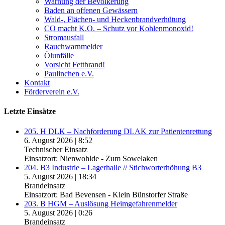
Warnung der Bevölkerung
Baden an offenen Gewässern
Wald-, Flächen- und Heckenbrandverhütung
CO macht K.O. – Schutz vor Kohlenmonoxid!
Stromausfall
Rauchwarnmelder
Ölunfälle
Vorsicht Fettbrand!
Paulinchen e.V.
Kontakt
Förderverein e.V.
Letzte Einsätze
205. H DLK – Nachforderung DLAK zur Patientenrettung
6. August 2026
|
8:52
Technischer Einsatz
Einsatzort: Nienwohlde - Zum Sowelaken
204. B3 Industrie – Lagerhalle // Stichworterhöhung B3
5. August 2026
|
18:34
Brandeinsatz
Einsatzort: Bad Bevensen - Klein Bünstorfer Straße
203. B HGM – Auslösung Heimgefahrenmelder
5. August 2026
|
0:26
Brandeinsatz