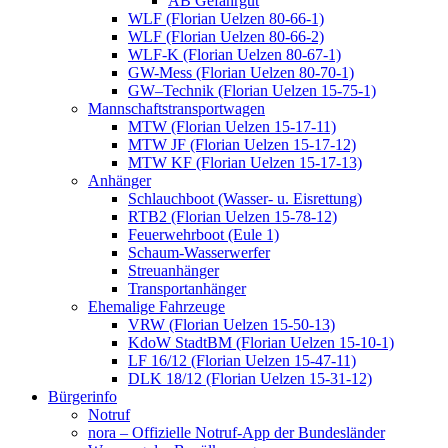
AB Gefahrgut
WLF (Florian Uelzen 80-66-1)
WLF (Florian Uelzen 80-66-2)
WLF-K (Florian Uelzen 80-67-1)
GW-Mess (Florian Uelzen 80-70-1)
GW–Technik (Florian Uelzen 15-75-1)
Mannschaftstransportwagen
MTW (Florian Uelzen 15-17-11)
MTW JF (Florian Uelzen 15-17-12)
MTW KF (Florian Uelzen 15-17-13)
Anhänger
Schlauchboot (Wasser- u. Eisrettung)
RTB2 (Florian Uelzen 15-78-12)
Feuerwehrboot (Eule 1)
Schaum-Wasserwerfer
Streuanhänger
Transportanhänger
Ehemalige Fahrzeuge
VRW (Florian Uelzen 15-50-13)
KdoW StadtBM (Florian Uelzen 15-10-1)
LF 16/12 (Florian Uelzen 15-47-11)
DLK 18/12 (Florian Uelzen 15-31-12)
Bürgerinfo
Notruf
nora – Offizielle Notruf-App der Bundesländer