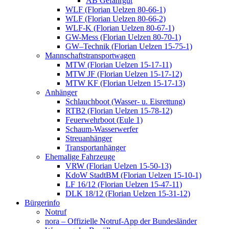
AB Gefahrgut
WLF (Florian Uelzen 80-66-1)
WLF (Florian Uelzen 80-66-2)
WLF-K (Florian Uelzen 80-67-1)
GW-Mess (Florian Uelzen 80-70-1)
GW–Technik (Florian Uelzen 15-75-1)
Mannschaftstransportwagen
MTW (Florian Uelzen 15-17-11)
MTW JF (Florian Uelzen 15-17-12)
MTW KF (Florian Uelzen 15-17-13)
Anhänger
Schlauchboot (Wasser- u. Eisrettung)
RTB2 (Florian Uelzen 15-78-12)
Feuerwehrboot (Eule 1)
Schaum-Wasserwerfer
Streuanhänger
Transportanhänger
Ehemalige Fahrzeuge
VRW (Florian Uelzen 15-50-13)
KdoW StadtBM (Florian Uelzen 15-10-1)
LF 16/12 (Florian Uelzen 15-47-11)
DLK 18/12 (Florian Uelzen 15-31-12)
Bürgerinfo
Notruf
nora – Offizielle Notruf-App der Bundesländer