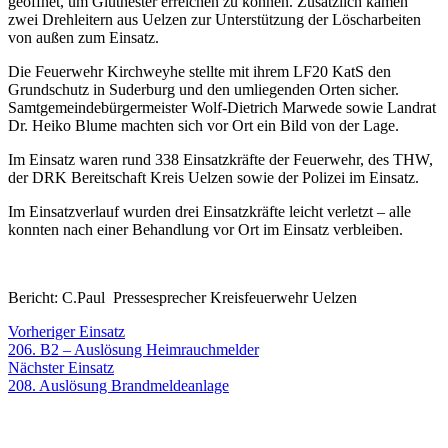
geöffnet, um Glutnester erreichen zu können. Zusätzlich kamen
zwei Drehleitern aus Uelzen zur Unterstützung der Löscharbeiten
von außen zum Einsatz.
Die Feuerwehr Kirchweyhe stellte mit ihrem LF20 KatS den
Grundschutz in Suderburg und den umliegenden Orten sicher.
Samtgemeindebürgermeister Wolf-Dietrich Marwede sowie Landrat
Dr. Heiko Blume machten sich vor Ort ein Bild von der Lage.
Im Einsatz waren rund 338 Einsatzkräfte der Feuerwehr, des THW,
der DRK Bereitschaft Kreis Uelzen sowie der Polizei im Einsatz.
Im Einsatzverlauf wurden drei Einsatzkräfte leicht verletzt – alle
konnten nach einer Behandlung vor Ort im Einsatz verbleiben.
Bericht: C.Paul Pressesprecher Kreisfeuerwehr Uelzen
Beitragsnavigation
Vorheriger
Vorheriger Einsatz
Einsatz:
206. B2 – Auslösung Heimrauchmelder
Nächster
Nächster Einsatz
Einsatz:
208. Auslösung Brandmeldeanlage