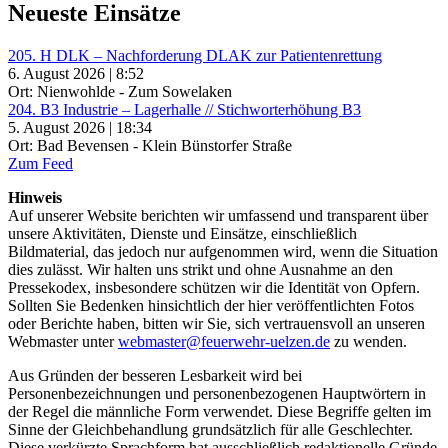
Neueste Einsätze
205. H DLK – Nachforderung DLAK zur Patientenrettung
6. August 2026 | 8:52
Ort: Nienwohlde - Zum Sowelaken
204. B3 Industrie – Lagerhalle // Stichworterhöhung B3
5. August 2026 | 18:34
Ort: Bad Bevensen - Klein Bünstorfer Straße
Zum Feed
Hinweis
Auf unserer Website berichten wir umfassend und transparent über
unsere Aktivitäten, Dienste und Einsätze, einschließlich
Bildmaterial, das jedoch nur aufgenommen wird, wenn die Situation
dies zulässt. Wir halten uns strikt und ohne Ausnahme an den
Pressekodex, insbesondere schützen wir die Identität von Opfern.
Sollten Sie Bedenken hinsichtlich der hier veröffentlichten Fotos
oder Berichte haben, bitten wir Sie, sich vertrauensvoll an unseren
Webmaster unter
webmaster@feuerwehr-uelzen.de
zu wenden.
Aus Gründen der besseren Lesbarkeit wird bei
Personenbezeichnungen und personenbezogenen Hauptwörtern in
der Regel die männliche Form verwendet. Diese Begriffe gelten im
Sinne der Gleichbehandlung grundsätzlich für alle Geschlechter.
Diese verkürzte Sprachform hat ausschließlich redaktionelle Gründe