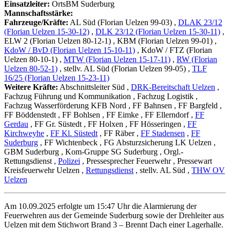
Einsatzleiter:
OrtsBM Suderburg
Mannschaftsstärke:
Fahrzeuge/Kräfte:
AL Süd (Florian Uelzen 99-03)
,
DLAK 23/12
(Florian Uelzen 15-30-12)
,
DLK 23/12 (Florian Uelzen 15-30-11)
,
ELW 2 (Florian Uelzen 80-12-1)
, KBM (Florian Uelzen 99-01)
,
KdoW / BvD (Florian Uelzen 15-10-11)
, KdoW / FTZ (Florian
Uelzen 80-10-1)
,
MTW (Florian Uelzen 15-17-11)
,
RW (Florian
Uelzen 80-52-1)
, stellv. AL Süd (Florian Uelzen 99-05)
,
TLF
16/25 (Florian Uelzen 15-23-11)
Weitere Kräfte:
Abschnittsleiter Süd
,
DRK-Bereitschaft Uelzen
,
Fachzug Führung und Kommunikation
, Fachzug Logistik
,
Fachzug Wasserförderung KFB Nord
, FF Bahnsen
, FF Bargfeld
,
FF Böddenstedt
, FF Bohlsen
, FF Eimke
, FF Ellerndorf
,
FF
Gerdau
, FF Gr. Süstedt
, FF Holxen
, FF Hösseringen
,
FF
Kirchweyhe
,
FF Kl. Süstedt
, FF Räber
,
FF Stadensen
,
FF
Suderburg
, FF Wichtenbeck
, FG Absturzsicherung LK Uelzen
,
GBM Suderburg
, Kom-Gruppe SG Suderburg
, Orgl.-
Rettungsdienst
,
Polizei
, Pressesprecher Feuerwehr
, Pressewart
Kreisfeuerwehr Uelzen
,
Rettungsdienst
, stellv. AL Süd
,
THW OV
Uelzen
Am 10.09.2025 erfolgte um 15:47 Uhr die Alarmierung der
Feuerwehren aus der Gemeinde Suderburg sowie der Drehleiter aus
Uelzen mit dem Stichwort Brand 3 – Brennt Dach einer Lagerhalle.