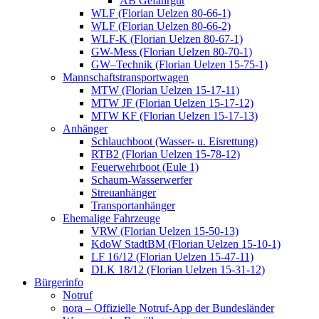
AB Gefahrgut
WLF (Florian Uelzen 80-66-1)
WLF (Florian Uelzen 80-66-2)
WLF-K (Florian Uelzen 80-67-1)
GW-Mess (Florian Uelzen 80-70-1)
GW–Technik (Florian Uelzen 15-75-1)
Mannschaftstransportwagen
MTW (Florian Uelzen 15-17-11)
MTW JF (Florian Uelzen 15-17-12)
MTW KF (Florian Uelzen 15-17-13)
Anhänger
Schlauchboot (Wasser- u. Eisrettung)
RTB2 (Florian Uelzen 15-78-12)
Feuerwehrboot (Eule 1)
Schaum-Wasserwerfer
Streuanhänger
Transportanhänger
Ehemalige Fahrzeuge
VRW (Florian Uelzen 15-50-13)
KdoW StadtBM (Florian Uelzen 15-10-1)
LF 16/12 (Florian Uelzen 15-47-11)
DLK 18/12 (Florian Uelzen 15-31-12)
Bürgerinfo
Notruf
nora – Offizielle Notruf-App der Bundesländer