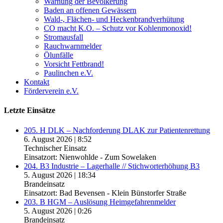
Warnung der Bevölkerung
Baden an offenen Gewässern
Wald-, Flächen- und Heckenbrandverhütung
CO macht K.O. – Schutz vor Kohlenmonoxid!
Stromausfall
Rauchwarnmelder
Ölunfälle
Vorsicht Fettbrand!
Paulinchen e.V.
Kontakt
Förderverein e.V.
Letzte Einsätze
205. H DLK – Nachforderung DLAK zur Patientenrettung
6. August 2026
|
8:52
Technischer Einsatz
Einsatzort: Nienwohlde - Zum Sowelaken
204. B3 Industrie – Lagerhalle // Stichworterhöhung B3
5. August 2026
|
18:34
Brandeinsatz
Einsatzort: Bad Bevensen - Klein Bünstorfer Straße
203. B HGM – Auslösung Heimgefahrenmelder
5. August 2026
|
0:26
Brandeinsatz