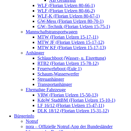
AB Gefahrgut
WLF (Florian Uelzen 80-66-1)
WLF (Florian Uelzen 80-66-2)
WLF-K (Florian Uelzen 80-67-1)
GW-Mess (Florian Uelzen 80-70-1)
GW–Technik (Florian Uelzen 15-75-1)
Mannschaftstransportwagen
MTW (Florian Uelzen 15-17-11)
MTW JF (Florian Uelzen 15-17-12)
MTW KF (Florian Uelzen 15-17-13)
Anhänger
Schlauchboot (Wasser- u. Eisrettung)
RTB2 (Florian Uelzen 15-78-12)
Feuerwehrboot (Eule 1)
Schaum-Wasserwerfer
Streuanhänger
Transportanhänger
Ehemalige Fahrzeuge
VRW (Florian Uelzen 15-50-13)
KdoW StadtBM (Florian Uelzen 15-10-1)
LF 16/12 (Florian Uelzen 15-47-11)
DLK 18/12 (Florian Uelzen 15-31-12)
Bürgerinfo
Notruf
nora – Offizielle Notruf-App der Bundesländer